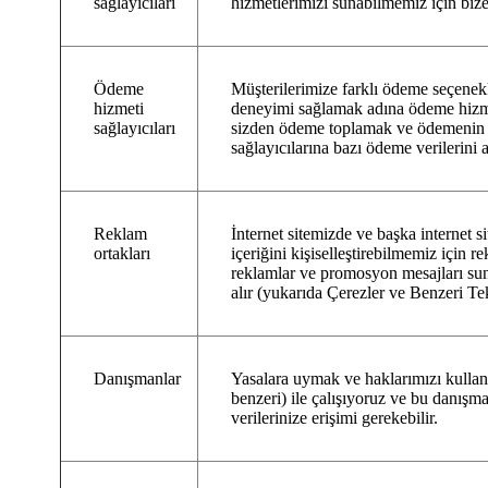
sağlayıcıları
hizmetlerimizi sunabilmemiz için bize 
Ödeme
Müşterilerimize farklı ödeme seçenekl
hizmeti
deneyimi sağlamak adına ödeme hizmeti
sağlayıcıları
sizden ödeme toplamak ve ödemenin g
sağlayıcılarına bazı ödeme verilerini ak
Reklam
İnternet sitemizde ve başka internet 
ortakları
içeriğini kişiselleştirebilmemiz için re
reklamlar ve promosyon mesajları su
alır (yukarıda Çerezler ve Benzeri Te
Danışmanlar
Yasalara uymak ve haklarımızı kullan
benzeri) ile çalışıyoruz ve bu danışm
verilerinize erişimi gerekebilir.