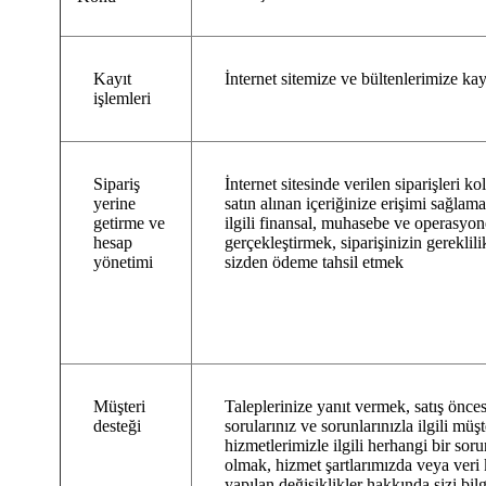
Kayıt
İnternet sitemize ve bültenlerimize k
işlemleri
Sipariş
İnternet sitesinde verilen siparişleri k
yerine
satın alınan içeriğinize erişimi sağlama
getirme ve
ilgili finansal, muhasebe ve operasyone
hesap
gerçekleştirmek, siparişinizin gereklili
yönetimi
sizden ödeme tahsil etmek
Müşteri
Taleplerinize yanıt vermek, satış önces
desteği
sorularınız ve sorunlarınızla ilgili müş
hizmetlerimizle ilgili herhangi bir so
olmak, hizmet şartlarımızda veya veri
yapılan değişiklikler hakkında sizi bil