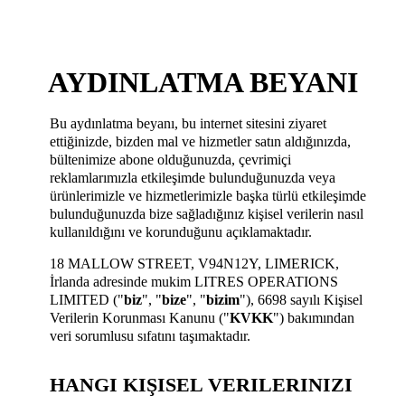
AYDINLATMA BEYANI
Bu aydınlatma beyanı, bu internet sitesini ziyaret
ettiğinizde, bizden mal ve hizmetler satın aldığınızda,
bültenimize abone olduğunuzda, çevrimiçi
reklamlarımızla etkileşimde bulunduğunuzda veya
ürünlerimizle ve hizmetlerimizle başka türlü etkileşimde
bulunduğunuzda bize sağladığınız kişisel verilerin nasıl
kullanıldığını ve korunduğunu açıklamaktadır.
18 MALLOW STREET, V94N12Y, LIMERICK,
İrlanda adresinde mukim LITRES OPERATIONS
LIMITED ("
biz
", "
bize
", "
bizim
"), 6698 sayılı Kişisel
Verilerin Korunması Kanunu ("
KVKK
") bakımından
veri sorumlusu sıfatını taşımaktadır.
HANGI KIŞISEL VERILERINIZI