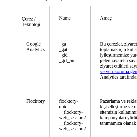
Name
Amaç
Çerez /
Teknoloji
Google
_ga
Bu çerezler, ziyaret
Analytics
_gat
toplamak için kullan
_gid
iyileştirmemize yar
_gcl_au
gelen ziyaretçi sayı
ziyaret ettikleri sa
ve veri koruma gen
Analytics tarafınd
Flocktory
flocktory-
Pazarlama ve rekla
uuid
kişiselleştirme ve 
__flocktory-
sitemizin kullanımı
web_session2
kampanyaları yürütm
__flocktory-
tanımamıza olanak 
web_session2