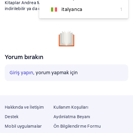
Kitaplar Andrea Müller fb2, txt, epub, pdf formatlarında
indirilebilir ya da çevrimiçi okunabilir.
italyanca
1
Yorum bırakın
Giriş yapın
, yorum yapmak için
Hakkında ve İletişim
Kullanım Koşulları
Destek
Aydınlatma Beyanı
Mobil uygulamalar
Ön Bilgilendirme Formu