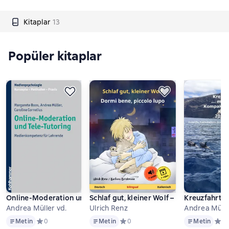
Kitaplar
13
Popüler kitaplar
Online-Moderation und Tele-Tutoring
Schlaf gut, kleiner Wolf – Dormi bene, pi
Kreuzfahrten
Andrea Müller vd.
Ulrich Renz
Andrea Müll
Metin
Metin
Metin
Metin
Средний рейтинг 0 на основе 0 оценок
0
Metin
Средний рейтинг 0 на основе 0 оце
0
Metin
Сред
0