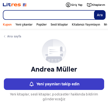
Слайдер с книгами
Giriş Yap
Kitaplarım
Ara
Kupon
Yeni çıkanlar
Popüler
Sesli kitaplar
Kitabınızı Yayımlayın
Mo
Ana sayfa
Andrea Müller
Yeni yayınları takip edin
Yeni kitaplar, sesli kitaplar, podcastler hakkında bildirim
göndereceğiz