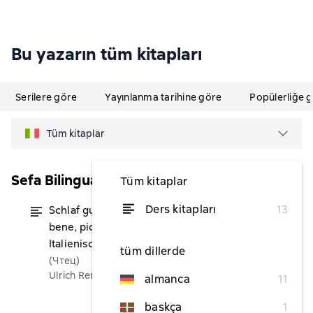
Bu yazarın tüm kitapları
Serilere göre
Yayınlanma tarihine göre
Popülerliğe 
Tüm kitaplar
Sefa Bilinguale Bilderbücher
Tüm kitaplar
Ders kitapları
13
Schlaf gut, kleiner Wolf – Dormi
itibaren ₺273,85
bene, piccolo lupo (Deutsch –
Italienisch)
tüm dillerde
(Чтец)
Ulrich Renz
almanca
11
baskça
1