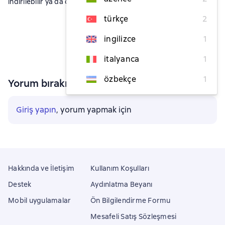
indirilebilir ya da çevrimiçi okunabilir.
türkçe
2
ingilizce
1
italyanca
1
özbekçe
1
Yorum bırakın
Giriş yapın
, yorum yapmak için
Hakkında ve İletişim
Kullanım Koşulları
Destek
Aydınlatma Beyanı
Mobil uygulamalar
Ön Bilgilendirme Formu
Mesafeli Satış Sözleşmesi