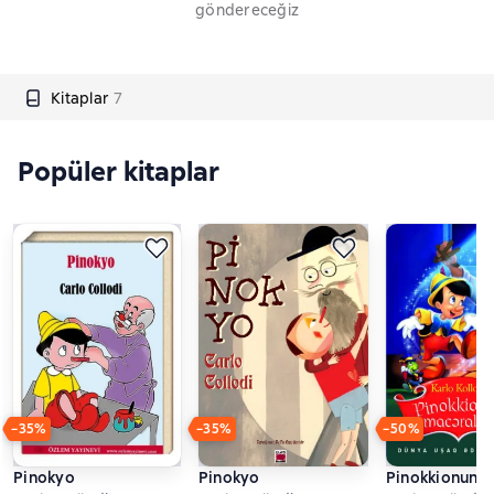
göndereceğiz
Kitaplar
7
Popüler kitaplar
−35%
−35%
−50%
Pinokyo
Pinokyo
Pinokkionun m