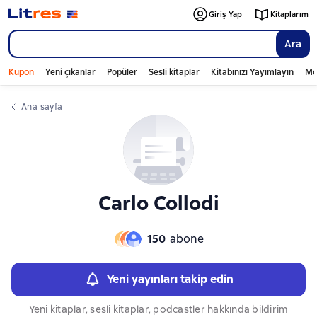
Слайдер с книгами
Giriş Yap
Kitaplarım
Ara
Kupon
Yeni çıkanlar
Popüler
Sesli kitaplar
Kitabınızı Yayımlayın
Mo
Ana sayfa
Carlo Collodi
150
abone
Yeni yayınları takip edin
Yeni kitaplar, sesli kitaplar, podcastler hakkında bildirim