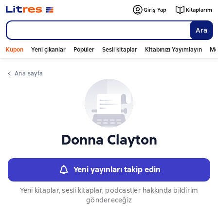
Слайдер с книгами
Giriş Yap
Kitaplarım
Ara
Kupon
Yeni çıkanlar
Popüler
Sesli kitaplar
Kitabınızı Yayımlayın
Mo
Ana sayfa
Donna Clayton
Yeni yayınları takip edin
Yeni kitaplar, sesli kitaplar, podcastler hakkında bildirim
göndereceğiz