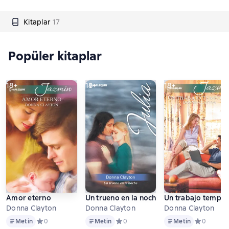
Kitaplar
17
Popüler kitaplar
18+
18+
18+
Amor eterno
Un trueno en la noche
Un trabajo tempor
Donna Clayton
Donna Clayton
Donna Clayton
Metin
Metin
Metin
Metin
Средний рейтинг 0 на основе 0 оценок
0
Metin
Средний рейтинг 0 на основе 0 оцен
0
Metin
Средний ре
0