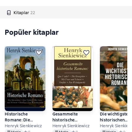
Kitaplar
22
Popüler kitaplar
Historische
Gesammelte
Die wichtigsten
Romane: Die
historische
historischen
Kreuzritter + Quo
Henryk Sienkiewicz
Romane: Quo
Henryk Sienkiewicz
Romane von He
Henryk Sienkiew
Metin
Metin
Metin
Vadis? + Mit Feuer
Vadis? + Die
Sienkiewicz