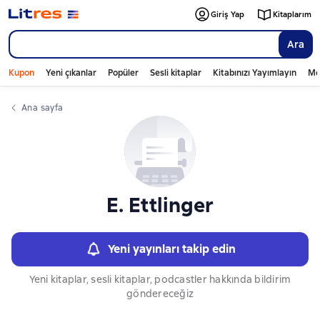
Слайдер с книгами
Giriş Yap
Kitaplarım
Ara
Kupon
Yeni çıkanlar
Popüler
Sesli kitaplar
Kitabınızı Yayımlayın
Mo
Ana sayfa
E. Ettlinger
Yeni yayınları takip edin
Yeni kitaplar, sesli kitaplar, podcastler hakkında bildirim
göndereceğiz