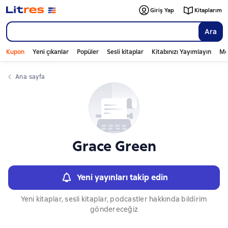
Слайдер с книгами
Giriş Yap
Kitaplarım
Ara
Kupon
Yeni çıkanlar
Popüler
Sesli kitaplar
Kitabınızı Yayımlayın
Mo
Ana sayfa
Grace Green
Yeni yayınları takip edin
Yeni kitaplar, sesli kitaplar, podcastler hakkında bildirim
göndereceğiz