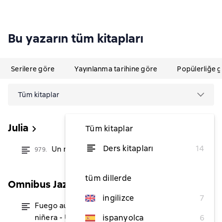
Bu yazarın tüm kitapları
Serilere göre
Yayınlanma tarihine göre
Popülerliğe 
Tüm kitaplar
Julia
Tüm kitaplar
Ders kitapları
14
Un milagro para Navidad
979.
itibaren ₺164,09
tüm dillerde
Omnibus Jazmin
ingilizce
7
Fuego austral - El secreto de la
itibaren ₺356,17
niñera - Un milagro por Navidad
ispanyolca
6