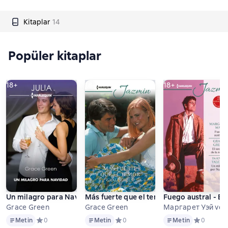
Kitaplar
14
Popüler kitaplar
18+
18+
18+
Un milagro para Navidad
Más fuerte que el temor
Fuego austral - El
Grace Green
Grace Green
Маргарет Уэй vd.
Metin
Metin
Metin
Metin
Средний рейтинг 0 на основе 0 оценок
0
Metin
Средний рейтинг 0 на основе 0 оцен
0
Metin
Средний ре
0