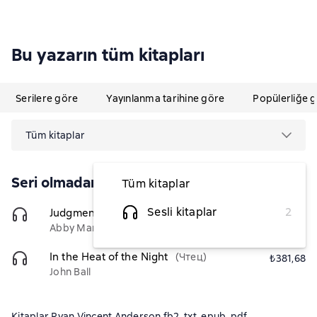
Bu yazarın tüm kitapları
Serilere göre
Yayınlanma tarihine göre
Popülerliğe 
Tüm kitaplar
Seri olmadan
Tüm kitaplar
Sesli kitaplar
2
Judgment at Nuremberg
(Чтец)
₺381,68
Abby Mann
In the Heat of the Night
(Чтец)
₺381,68
John Ball
Kitaplar Ryan Vincent Anderson fb2, txt, epub, pdf