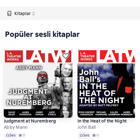
Kitaplar
2
Popüler sesli kitaplar
Judgment at Nuremberg
In the Heat of the Night
Abby Mann
John Ball
Ses
Ses
Ses
Средний рейтинг 0 на основе 0 оценок
0
Ses
Средний рейтинг 0 на ос
0