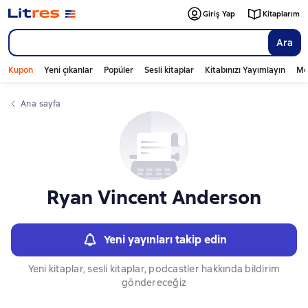
Слайдер с книгами
Giriş Yap
Kitaplarım
Ara
Kupon
Yeni çıkanlar
Popüler
Sesli kitaplar
Kitabınızı Yayımlayın
Mo
Ana sayfa
Ryan Vincent Anderson
Yeni yayınları takip edin
Yeni kitaplar, sesli kitaplar, podcastler hakkında bildirim
göndereceğiz