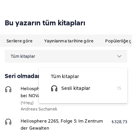
Bu yazarın tüm kitapları
Serilere göre
Yayınlanma tarihine göre
Popülerliğe 
Tüm kitaplar
Seri olmadan
Tüm kitaplar
Sesli kitaplar
15
Heliosphere 2265, Folge 9: Entscheidung
₺328,73
bei NOVA
(Чтец)
Andreas Suchanek
Heliosphere 2265, Folge 5: Im Zentrum
₺328,73
der Gewalten