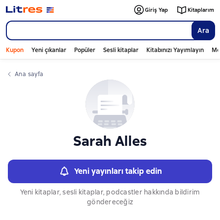
Слайдер с книгами
Giriş Yap
Kitaplarım
Ara
Kupon
Yeni çıkanlar
Popüler
Sesli kitaplar
Kitabınızı Yayımlayın
Mo
Ana sayfa
Sarah Alles
Yeni yayınları takip edin
Yeni kitaplar, sesli kitaplar, podcastler hakkında bildirim
göndereceğiz