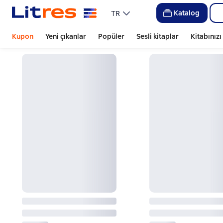
Katalog
TR
Kupon
Yeni çıkanlar
Popüler
Sesli kitaplar
Kitabınız