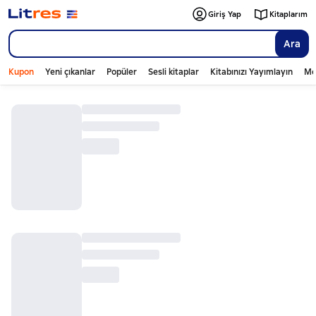
Giriş Yap
Kitaplarım
Ara
Kupon
Yeni çıkanlar
Popüler
Sesli kitaplar
Kitabınızı Yayımlayın
Mo