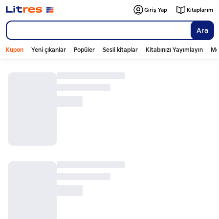
Giriş Yap
Kitaplarım
Ara
Kupon
Yeni çıkanlar
Popüler
Sesli kitaplar
Kitabınızı Yayımlayın
Mo