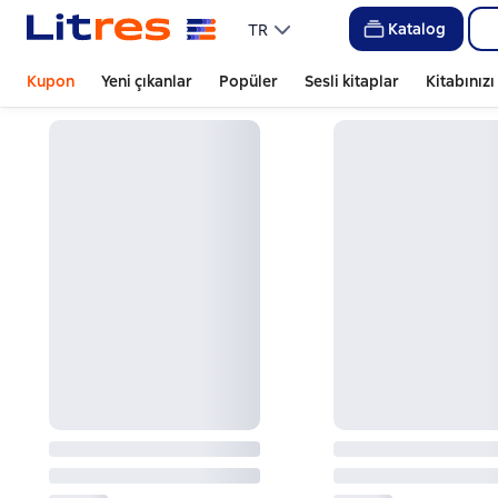
Katalog
TR
Kupon
Yeni çıkanlar
Popüler
Sesli kitaplar
Kitabınız