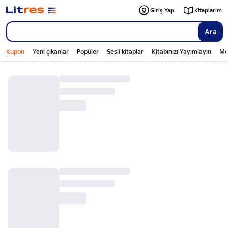
Giriş Yap
Kitaplarım
Ara
Kupon
Yeni çıkanlar
Popüler
Sesli kitaplar
Kitabınızı Yayımlayın
Mo