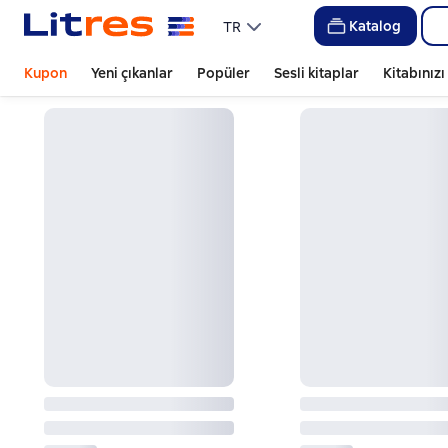
Katalog
TR
Kupon
Yeni çıkanlar
Popüler
Sesli kitaplar
Kitabınız