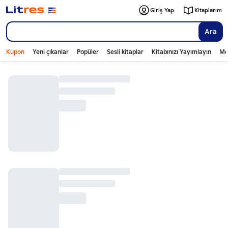
Giriş Yap
Kitaplarım
Ara
Kupon
Yeni çıkanlar
Popüler
Sesli kitaplar
Kitabınızı Yayımlayın
Mo