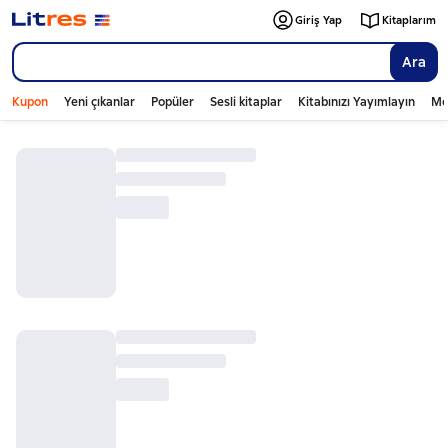
Giriş Yap
Kitaplarım
Ara
Kupon
Yeni çıkanlar
Popüler
Sesli kitaplar
Kitabınızı Yayımlayın
Mo