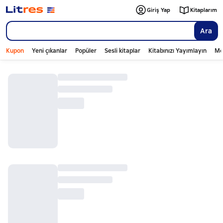
Giriş Yap
Kitaplarım
Ara
Kupon
Yeni çıkanlar
Popüler
Sesli kitaplar
Kitabınızı Yayımlayın
Mo