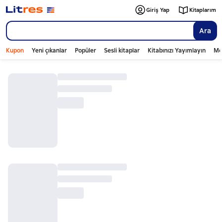
Giriş Yap
Kitaplarım
Ara
Kupon
Yeni çıkanlar
Popüler
Sesli kitaplar
Kitabınızı Yayımlayın
Mo