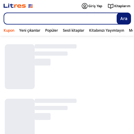
Giriş Yap
Kitaplarım
Ara
Kupon
Yeni çıkanlar
Popüler
Sesli kitaplar
Kitabınızı Yayımlayın
Mo