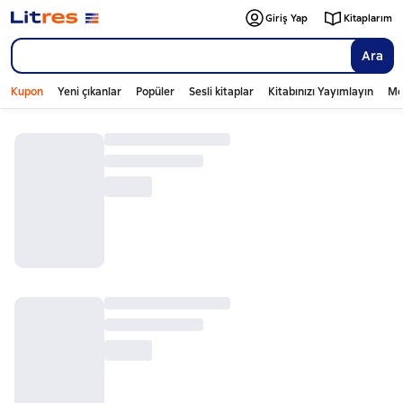
Giriş Yap
Kitaplarım
Ara
Kupon
Yeni çıkanlar
Popüler
Sesli kitaplar
Kitabınızı Yayımlayın
Mo