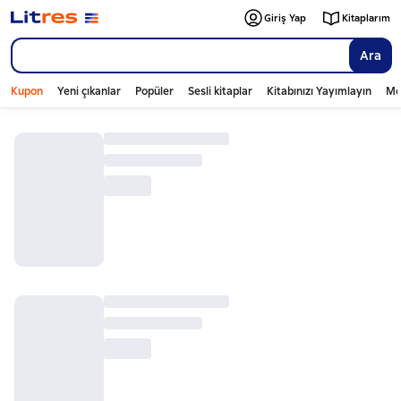
Giriş Yap
Kitaplarım
Ara
Kupon
Yeni çıkanlar
Popüler
Sesli kitaplar
Kitabınızı Yayımlayın
Mo