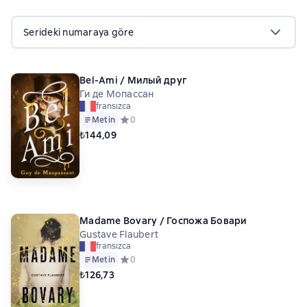
Serideki numaraya göre
Bel-Ami / Милый друг
Ги де Мопассан
fransızca
Metin
Средний рейтинг 0 на основе 0 оценок
0
₺144,09
Madame Bovary / Госпожа Бовари
Gustave Flaubert
fransızca
Metin
Средний рейтинг 0 на основе 0 оценок
0
₺126,73