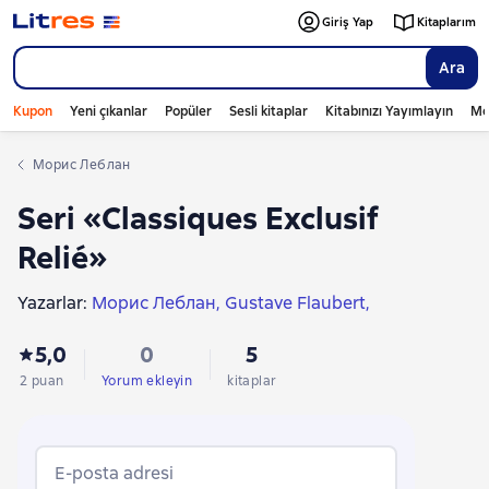
Giriş Yap
Kitaplarım
Ara
Kupon
Yeni çıkanlar
Popüler
Sesli kitaplar
Kitabınızı Yayımlayın
Mo
Морис Леблан
Seri «Classiques Exclusif
Relié»
Yazarlar:
Морис Леблан
Gustave Flaubert
Ги де Мопассан
Antoine de Saint-Exupéry
5,0
0
5
Александр Дюма-сын
2 puan
Yorum ekleyin
kitaplar
E-posta adresi