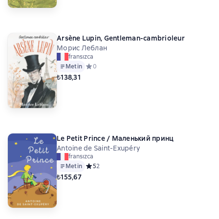
Arsène Lupin, Gentleman-cambrioleur
Морис Леблан
fransızca
Metin
Средний рейтинг 0 на основе 0 оценок
0
₺138,31
Le Petit Prince / Маленький принц
Antoine de Saint-Exupéry
fransızca
Metin
Средний рейтинг 5 на основе 2 оценок
5
2
₺155,67