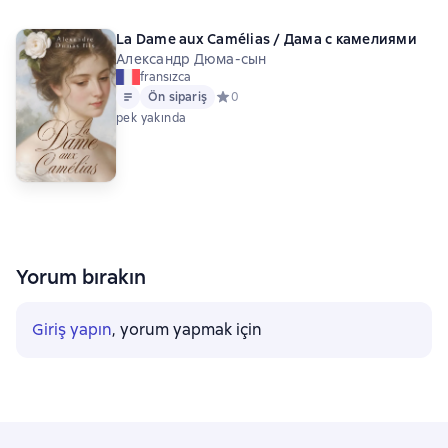
La Dame aux Camélias / Дама с камелиями
Александр Дюма-сын
fransızca
Metin
Ön sipariş
Ön sipariş
Средний рейтинг 0 на основе 0 оцено
0
pek yakında
Yorum bırakın
Giriş yapın
, yorum yapmak için