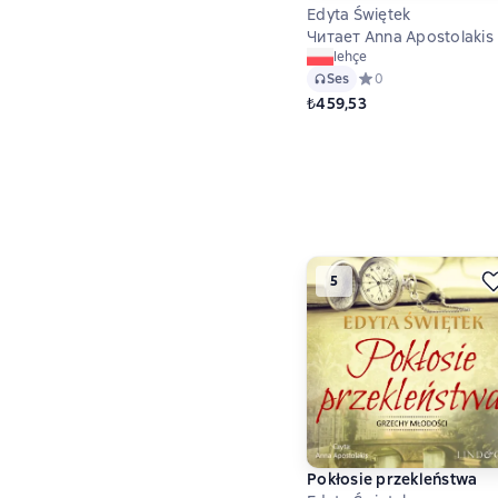
Edyta Świętek
Читает Anna Apostolakis
lehçe
Ses
Средний рейтинг 0 н
0
₺459,53
5
Pokłosie przekleństwa