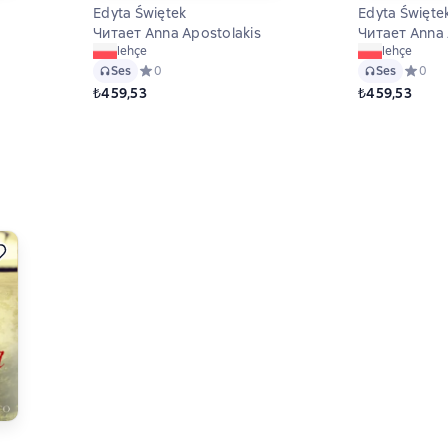
Edyta Świętek
Edyta Święte
Читает Anna Apostolakis
Читает Anna 
lehçe
lehçe
а основе 0 оценок
Ses
Средний рейтинг 0 на основе 0 оценок
0
Ses
Средний
0
₺459,53
₺459,53