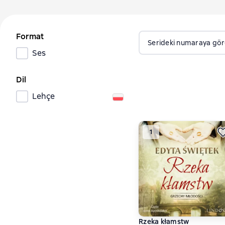
Format
Serideki numaraya gö
Ses
Dil
Lehçe
1
Rzeka kłamstw