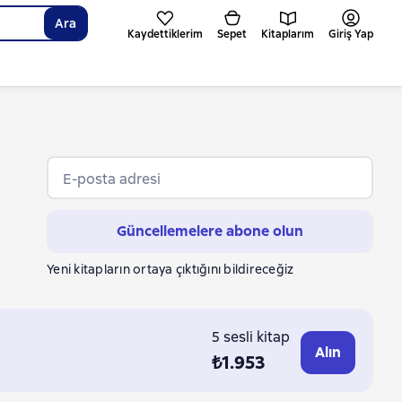
Ara
Kaydettiklerim
Sepet
Kitaplarım
Giriş Yap
E-posta adresi
Güncellemelere abone olun
Yeni kitapların ortaya çıktığını bildireceğiz
5 sesli kitap
Alın
₺1.953