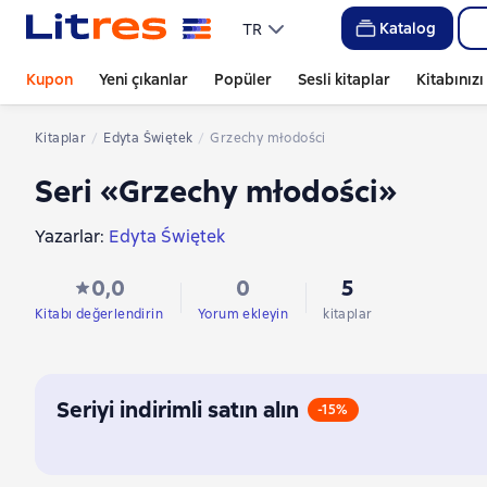
Katalog
TR
Kupon
Yeni çıkanlar
Popüler
Sesli kitaplar
Kitabınız
Kitaplar
Edyta Świętek
Grzechy młodości
Seri «Grzechy młodości»
Yazarlar:
Edyta Świętek
0,0
0
5
Kitabı değerlendirin
Yorum ekleyin
kitaplar
Seriyi indirimli satın alın
-15%