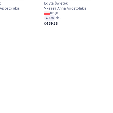
k
Edyta Świętek
Apostolakis
Читает Anna Apostolakis
lehçe
 рейтинг 0 на основе 0 оценок
Ses
Средний рейтинг 0 на основе 0 оцено
0
₺459,53