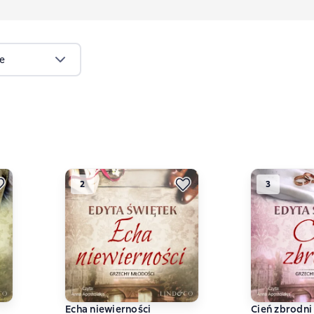
re
2
3
Echa niewierności
Cień zbrodni