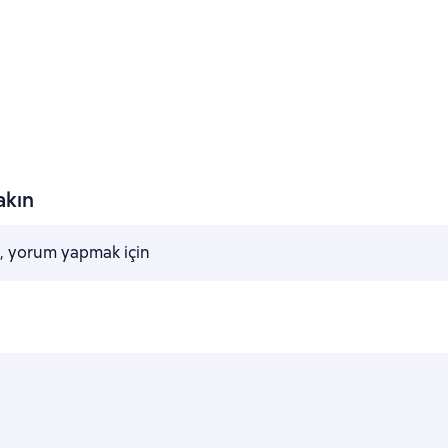
а основе 0 оценок
akın
, yorum yapmak için