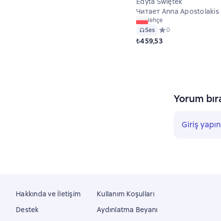
Edyta Świętek
Читает Anna Apostolakis
lehçe
Ses
Средний рейтинг 0 н
0
₺459,53
Yorum bır
Giriş yapın
Hakkında ve İletişim
Kullanım Koşulları
Destek
Aydınlatma Beyanı