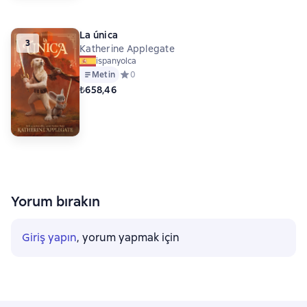
La única
3
Katherine Applegate
ispanyolca
Metin
Средний рейтинг 0 на основе 0 оценок
0
₺658,46
Yorum bırakın
Giriş yapın
, yorum yapmak için