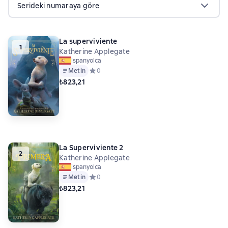
Serideki numaraya göre
La superviviente
1
Katherine Applegate
ispanyolca
Metin
Средний рейтинг 0 на основе 0 оценок
0
₺823,21
La Superviviente 2
2
Katherine Applegate
ispanyolca
Metin
Средний рейтинг 0 на основе 0 оценок
0
₺823,21