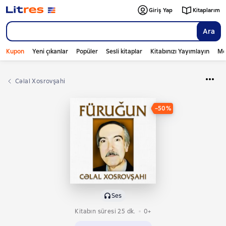
Giriş Yap
Kitaplarım
Ara
Kupon
Yeni çıkanlar
Popüler
Sesli kitaplar
Kitabınızı Yayımlayın
Mo
Cəlal Xosrovşahi
−50%
Ses
Kitabın süresi 25 dk.
0+