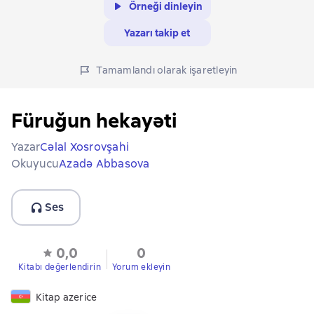
Örneği dinleyin
Yazarı takip et
Tamamlandı olarak işaretleyin
Füruğun hekayəti
Yazar
Cəlal Xosrovşahi
Okuyucu
Azadə Abbasova
Ses
0,0
0
Kitabı değerlendirin
Yorum ekleyin
Kitap azerice