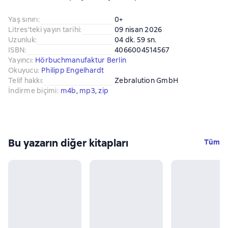
Yaş sınırı
:
0+
Litres'teki yayın tarihi
:
09 nisan 2026
Uzunluk
:
04 dk. 59 sn.
ISBN
:
4066004514567
Yayıncı
:
Hörbuchmanufaktur Berlin
Okuyucu
:
Philipp Engelhardt
Telif hakkı
:
Zebralution GmbH
İndirme biçimi
:
m4b
, 
mp3
, 
zip
Bu yazarın diğer kitapları
Tüm