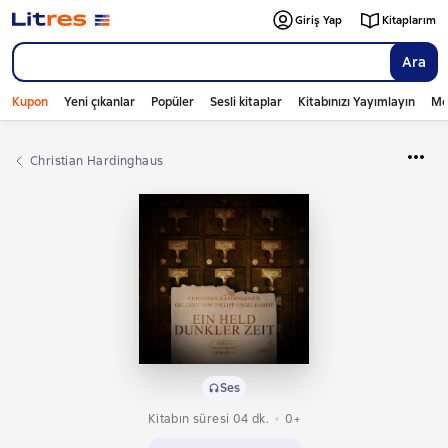
Giriş Yap
Kitaplarım
Ara
Kupon
Yeni çıkanlar
Popüler
Sesli kitaplar
Kitabınızı Yayımlayın
Mo
Christian Hardinghaus
Ses
Kitabın süresi 04 dk.
0+