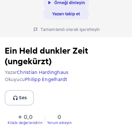
Örneği dinleyin
Yazarı takip et
Tamamlandı olarak işaretleyin
Ein Held dunkler Zeit
(ungekürzt)
Yazar
Christian Hardinghaus
Okuyucu
Philipp Engelhardt
Ses
0,0
0
Kitabı değerlendirin
Yorum ekleyin