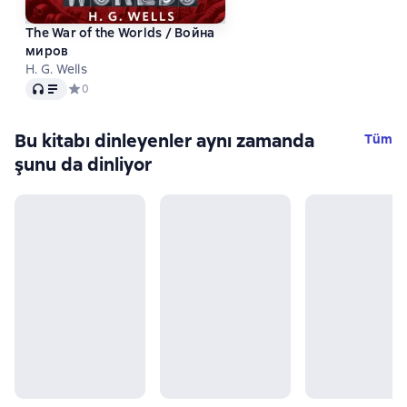
The War of the Worlds / Война
миров
H. G. Wells
Ses
Средний рейтинг 0 на основе 0 оценок
0
Bu kitabı dinleyenler aynı zamanda
Tüm
şunu da dinliyor