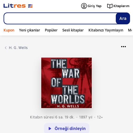
Giriş Yap
Kitaplarım
Ara
Kupon
Yeni çıkanlar
Popüler
Sesli kitaplar
Kitabınızı Yayımlayın
Mo
H. G. Wells
Kitabın süresi 6 sa. 19 dk.
1897
yıl
12+
Örneği dinleyin