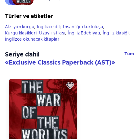
Türler ve etiketler
Aksiyon kurgu
,
Ingilizce dili
,
Insanlığın kurtuluşu
,
Kurgu klasikleri
,
Uzaylı istilası
,
İngiliz Edebiyatı
,
İngiliz klasiği
,
İngilizce okunacak kitaplar
Seriye dahil
Tüm
«
Exclusive Classics Paperback (AST)
»