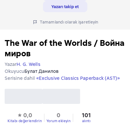
Yazarı takip et
Tamamlandı olarak işaretleyin
The War of the Worlds / Война
миров
Yazar
H. G. Wells
Okuyucu
Булат Данилов
Serisine dahil
«Exclusive Classics Paperback (AST)»
0,0
0
101
Kitabı değerlendirin
Yorum ekleyin
alıntı