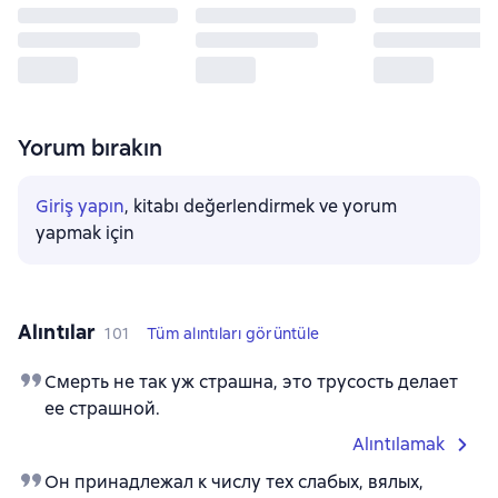
Yorum bırakın
Giriş yapın
, kitabı değerlendirmek ve yorum
yapmak için
Alıntılar
101
Tüm alıntıları görüntüle
Смерть не так уж страшна, это трусость делает
ее страшной.
Alıntılamak
Он принадлежал к числу тех слабых, вялых,