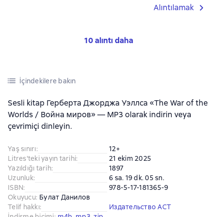
Alıntılamak
10 alıntı daha
İçindekilere bakın
Sesli kitap Герберта Джорджа Уэллса «The War of the
Worlds / Война миров» — MP3 olarak indirin veya
çevrimiçi dinleyin.
Yaş sınırı
:
12+
Litres'teki yayın tarihi
:
21 ekim 2025
Yazıldığı tarih
:
1897
Uzunluk
:
6 sa. 19 dk. 05 sn.
ISBN
:
978-5-17-181365-9
Okuyucu
:
Булат Данилов
Telif hakkı
:
Издательство АСТ
İndirme biçimi
:
m4b
, 
mp3
, 
zip