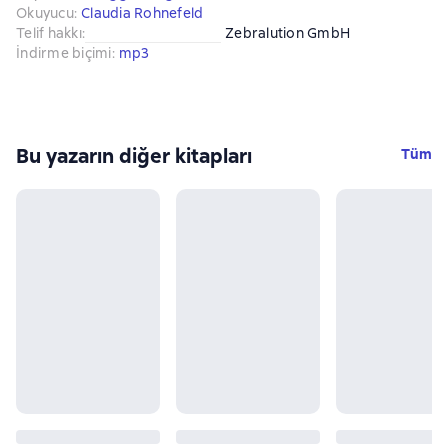
Okuyucu
:
Claudia Rohnefeld
Telif hakkı
:
Zebralution GmbH
İndirme biçimi
:
mp3
Bu yazarın diğer kitapları
Tüm