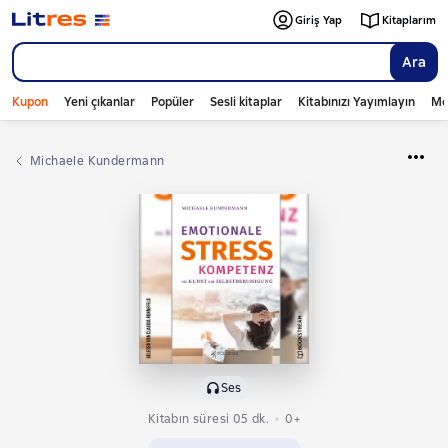
Giriş Yap
Kitaplarım
Ara
Kupon
Yeni çıkanlar
Popüler
Sesli kitaplar
Kitabınızı Yayımlayın
Mo
Michaele Kundermann
Ses
Kitabın süresi 05 dk.
0+