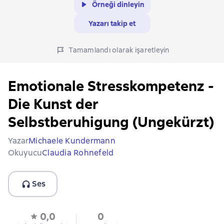
Örneği dinleyin
Yazarı takip et
Tamamlandı olarak işaretleyin
Emotionale Stresskompetenz -
Die Kunst der
Selbstberuhigung (Ungekürzt)
Yazar
Michaele Kundermann
Okuyucu
Claudia Rohnefeld
Ses
0,0
0