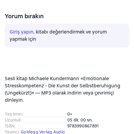
Yorum bırakın
Giriş yapın
, kitabı değerlendirmek ve yorum
yapmak için
Sesli kitap Michaele Kundermann «Emotionale
Stresskompetenz - Die Kunst der Selbstberuhigung
(Ungekürzt)» — MP3 olarak indirin veya çevrimiçi
dinleyin.
Yaş sınırı
:
0+
Uzunluk
:
05 dk. 00 sn.
ISBN
:
9783990867891
Yayıncı
:
Goldegg Verlag Audio