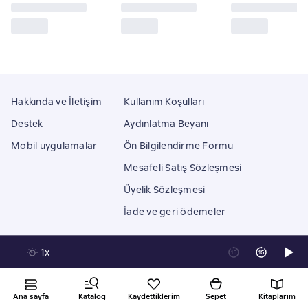
Hakkında ve İletişim
Kullanım Koşulları
Destek
Aydınlatma Beyanı
Mobil uygulamalar
Ön Bilgilendirme Formu
Mesafeli Satış Sözleşmesi
Üyelik Sözleşmesi
İade ve geri ödemeler
1x
Litres Operations Limited
18 Mallow street co. Limerick, Ireland
Ana sayfa
Katalog
Kaydettiklerim
Sepet
Kitaplarım