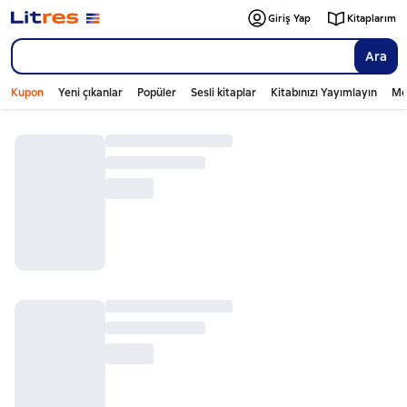
Giriş Yap
Kitaplarım
Ara
Kupon
Yeni çıkanlar
Popüler
Sesli kitaplar
Kitabınızı Yayımlayın
Mo