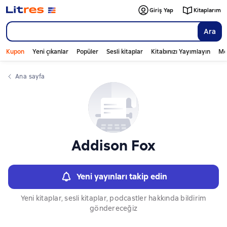
Слайдер с книгами
Giriş Yap
Kitaplarım
Ara
Kupon
Yeni çıkanlar
Popüler
Sesli kitaplar
Kitabınızı Yayımlayın
Mo
Ana sayfa
Addison Fox
Yeni yayınları takip edin
Yeni kitaplar, sesli kitaplar, podcastler hakkında bildirim
göndereceğiz