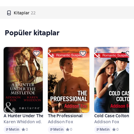
Kitaplar
22
Popüler kitaplar
A Hunter Under The Mistletoe: All Is Bright / Heat of a Helios
The Professional
Cold Case Colton
Karen Whiddon vd.
Addison Fox
Addison Fox
Metin
Metin
Metin
Metin
Средний рейтинг 0 на основе 0 оценок
0
Metin
Средний рейтинг 0 на основе 0 оцено
0
Metin
Средний рей
0