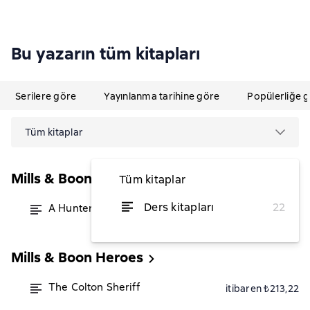
Bu yazarın tüm kitapları
Serilere göre
Yayınlanma tarihine göre
Popülerliğe 
Tüm kitaplar
Mills & Boon Nocturne
Tüm kitaplar
Ders kitapları
22
A Hunter Under The Mistletoe
itibaren ₺250,35
Mills & Boon Heroes
The Colton Sheriff
itibaren ₺213,22