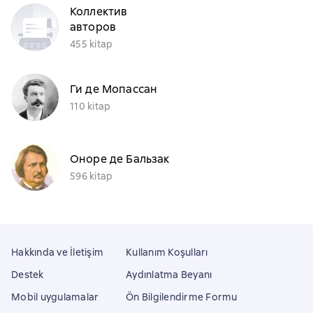
Коллектив
авторов
455 kitap
Ги де Мопассан
110 kitap
Оноре де Бальзак
596 kitap
Hakkında ve İletişim
Kullanım Koşulları
Destek
Aydınlatma Beyanı
Mobil uygulamalar
Ön Bilgilendirme Formu