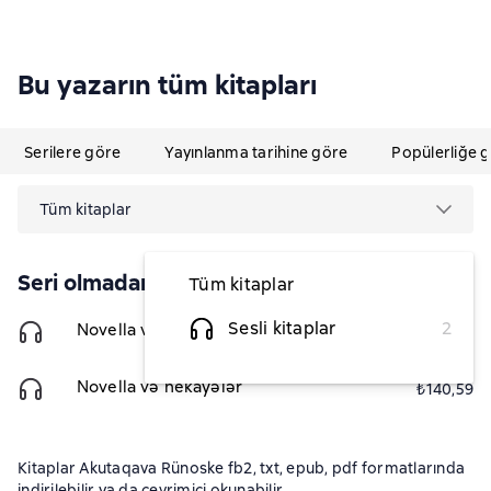
Bu yazarın tüm kitapları
Serilere göre
Yayınlanma tarihine göre
Popülerliğe 
Tüm kitaplar
Seri olmadan
Tüm kitaplar
Sesli kitaplar
2
Novella və hekayələr
₺140,59
Novella və hekayələr
₺140,59
Kitaplar Akutaqava Rünoske fb2, txt, epub, pdf formatlarında
indirilebilir ya da çevrimiçi okunabilir.