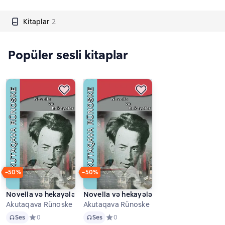
Kitaplar
2
Popüler sesli kitaplar
−50%
−50%
Novella və hekayələr
Novella və hekayələr
Akutaqava Rünoske
Akutaqava Rünoske
Ses
Ses
Ses
Средний рейтинг 0 на основе 0 оценок
0
Ses
Средний рейтинг 0 на основе 0 оценок
0