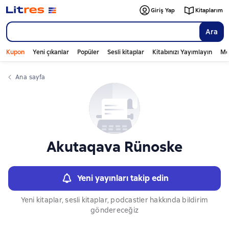
Слайдер с книгами
Giriş Yap
Kitaplarım
Ara
Kupon
Yeni çıkanlar
Popüler
Sesli kitaplar
Kitabınızı Yayımlayın
Mo
Ana sayfa
Akutaqava Rünoske
Yeni yayınları takip edin
Yeni kitaplar, sesli kitaplar, podcastler hakkında bildirim
göndereceğiz