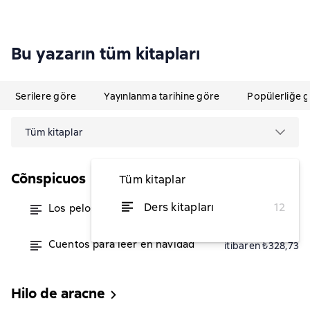
Bu yazarın tüm kitapları
Serilere göre
Yayınlanma tarihine göre
Popülerliğe 
Tüm kitaplar
Cõnspicuos
Tüm kitaplar
Ders kitapları
12
Los pelos en la mano
itibaren ₺328,73
Cuentos para leer en navidad
itibaren ₺328,73
Hilo de aracne