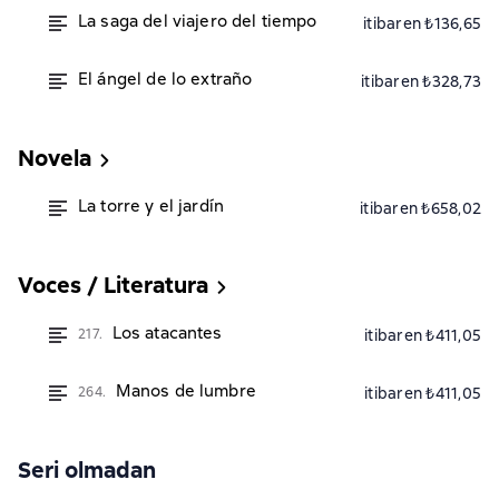
La saga del viajero del tiempo
itibaren ₺136,65
El ángel de lo extraño
itibaren ₺328,73
Novela
La torre y el jardín
itibaren ₺658,02
Voces / Literatura
Los atacantes
217.
itibaren ₺411,05
Manos de lumbre
264.
itibaren ₺411,05
Seri olmadan