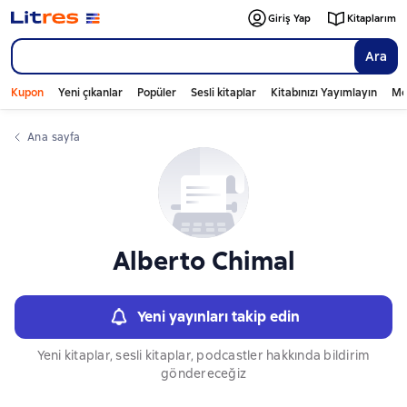
Слайдер с книгами
Giriş Yap
Kitaplarım
Ara
Kupon
Yeni çıkanlar
Popüler
Sesli kitaplar
Kitabınızı Yayımlayın
Mo
Ana sayfa
Alberto Chimal
Yeni yayınları takip edin
Yeni kitaplar, sesli kitaplar, podcastler hakkında bildirim
göndereceğiz