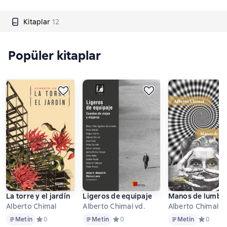
Kitaplar
12
Popüler kitaplar
La torre y el jardín
Ligeros de equipaje
Manos de lumbr
Alberto Chimal
Alberto Chimal vd.
Alberto Chimal
Metin
Metin
Metin
Metin
Средний рейтинг 0 на основе 0 оценок
0
Metin
Средний рейтинг 0 на основе 0 оцен
0
Metin
Средний р
0