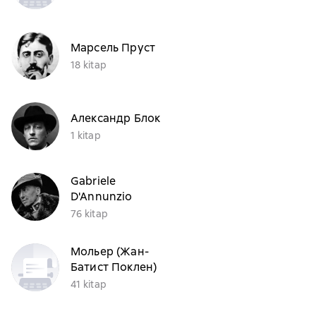
Марсель Пруст
18 kitap
Александр Блок
1 kitap
Gabriele
D'Annunzio
76 kitap
Мольер (Жан-
Батист Поклен)
41 kitap