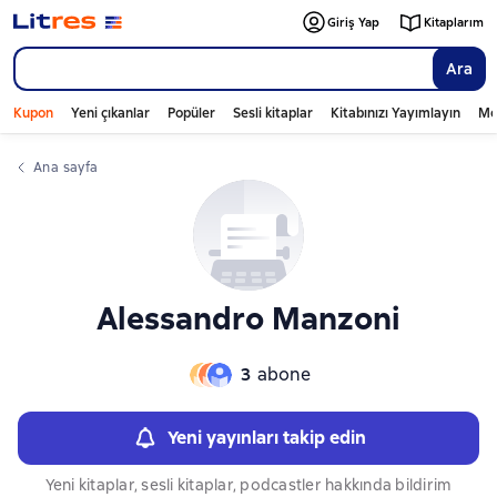
Слайдер с книгами
Giriş Yap
Kitaplarım
Ara
Kupon
Yeni çıkanlar
Popüler
Sesli kitaplar
Kitabınızı Yayımlayın
Mo
Ana sayfa
Alessandro Manzoni
3
abone
Yeni yayınları takip edin
Yeni kitaplar, sesli kitaplar, podcastler hakkında bildirim