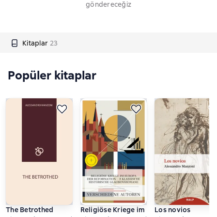
göndereceğiz
Kitaplar
23
Popüler kitaplar
The Betrothed
Religiöse Kriege im Europa der Reformat
Los novios