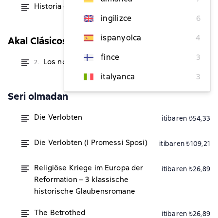
Historia de la columna infame
itibaren ₺328,73
ingilizce
6
ispanyolca
4
Akal Clásicos de la Literatura
fince
3
Los novios
2.
itibaren ₺548,26
italyanca
3
Seri olmadan
Die Verlobten
itibaren ₺54,33
Die Verlobten (I Promessi Sposi)
itibaren ₺109,21
Religiöse Kriege im Europa der
itibaren ₺26,89
Reformation – 3 klassische
historische Glaubensromane
The Betrothed
itibaren ₺26,89