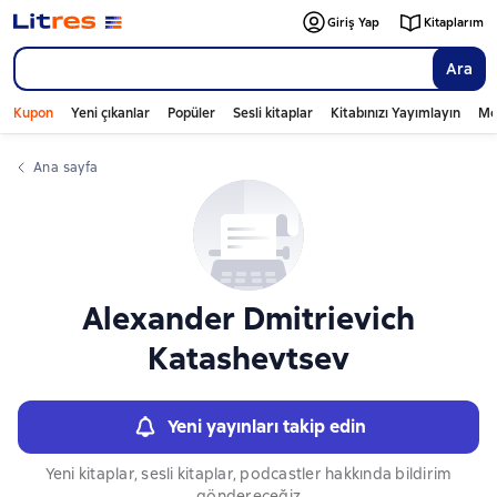
Слайдер с книгами
Giriş Yap
Kitaplarım
Ara
Kupon
Yeni çıkanlar
Popüler
Sesli kitaplar
Kitabınızı Yayımlayın
Mo
Ana sayfa
Alexander Dmitrievich
Katashevtsev
Yeni yayınları takip edin
Yeni kitaplar, sesli kitaplar, podcastler hakkında bildirim
göndereceğiz