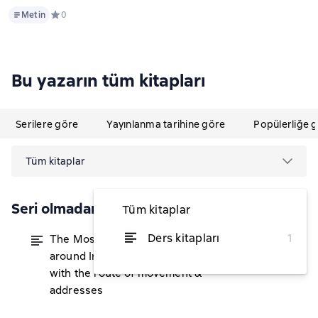
Metin
Metin
Средний рейтинг 0 на основе 0 оценок
0
Bu yazarın tüm kitapları
Serilere göre
Yayınlanma tarihine göre
Popülerliğe 
Tüm kitaplar
Seri olmadan
Tüm kitaplar
Ders kitapları
1
The Most Detailed Travel Guide
itibaren ₺115,74
around Irkutsk. All the attractions
with the route of movement &
addresses