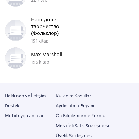
Народное
творчество
(Фольклор)
151 kitap
Max Marshall
195 kitap
Hakkında ve İletişim
Kullanım Koşulları
Destek
Aydınlatma Beyanı
Mobil uygulamalar
Ön Bilgilendirme Formu
Mesafeli Satış Sözleşmesi
Üyelik Sözleşmesi