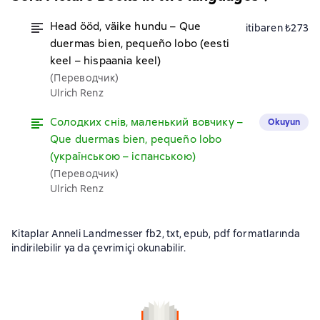
Head ööd, väike hundu – Que
itibaren ₺273
duermas bien, pequeño lobo (eesti
keel – hispaania keel)
(Переводчик)
Ulrich Renz
Солодких снів, маленький вовчикy –
Okuyun
Que duermas bien, pequeño lobo
(українською – іспанською)
(Переводчик)
Ulrich Renz
Kitaplar Anneli Landmesser fb2, txt, epub, pdf formatlarında
indirilebilir ya da çevrimiçi okunabilir.