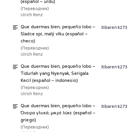
(español – urdu)
(Переводчик)
Ulrich Renz
Que duermas bien, pequeño lobo –
itibaren ₺273
Sladce spi, malý vlku (español –
checo)
(Переводчик)
Ulrich Renz
Que duermas bien, pequeño lobo –
itibaren ₺273
Tidurlah yang Nyenyak, Serigala
Kecil (español – indonesio)
(Переводчик)
Ulrich Renz
Que duermas bien, pequeño lobo –
itibaren ₺273
Όνειρα γλυκά, μικρέ λύκε (español –
griego)
(Переводчик)