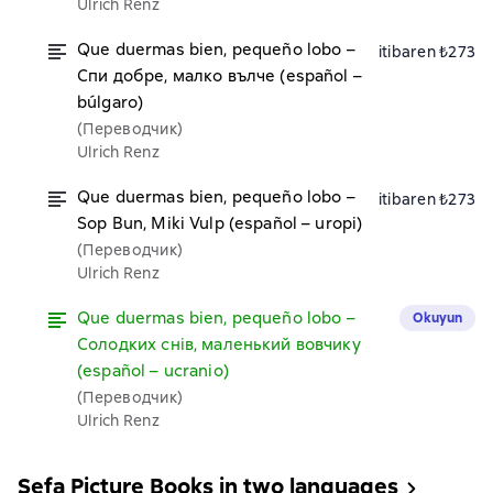
Ulrich Renz
Que duermas bien, pequeño lobo –
itibaren ₺273
Спи добре, малко вълче (español –
búlgaro)
(Переводчик)
Ulrich Renz
Que duermas bien, pequeño lobo –
itibaren ₺273
Sop Bun, Miki Vulp (español – uropi)
(Переводчик)
Ulrich Renz
Que duermas bien, pequeño lobo –
Okuyun
Солодких снів, маленький вовчикy
(español – ucranio)
(Переводчик)
Ulrich Renz
Sefa Picture Books in two languages