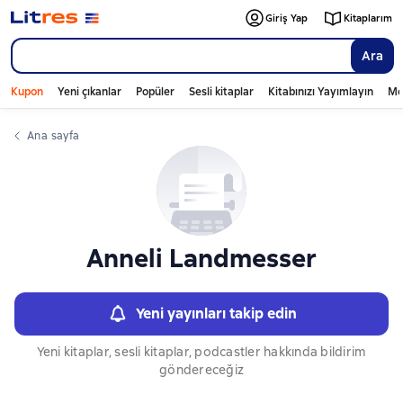
Слайдер с книгами
Giriş Yap
Kitaplarım
Ara
Kupon
Yeni çıkanlar
Popüler
Sesli kitaplar
Kitabınızı Yayımlayın
Mo
Ana sayfa
Anneli Landmesser
Yeni yayınları takip edin
Yeni kitaplar, sesli kitaplar, podcastler hakkında bildirim
göndereceğiz