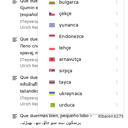
Que duermas bien, pequeño lobo –
itibaren ₺273
bulgarca
1
Gjumin e ëmbël, ujku i vogël
çekçe
1
(español – albanés)
(Переводчик)
yunanca
1
Ulrich Renz
Endonezce
1
Que duermas bien, pequeño lobo –
itibaren ₺273
Лепо спавај, мали вуче / Lepo
lehçe
1
spavaj, mali vuče (español – serbio)
arnavutça
1
(Переводчик)
Ulrich Renz
sırpça
1
Que duermas bien, pequeño lobo –
itibaren ₺273
tayca
1
หลับฝันดีนะ หมาป่าน้อย (español –
tailandés)
ukraynaca
1
(Переводчик)
Ulrich Renz
urduca
1
Que duermas bien, pequeño lobo –
itibaren ₺273
پرسکون نیند سو جاوٗ، ننھے بھیڑئیے