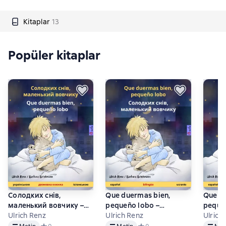
Kitaplar
13
Popüler kitaplar
Солодких снів,
Que duermas bien,
Que d
маленький вовчикy –
pequeño lobo –
pequeñ
Que duermas bien,
Ulrich Renz
Солодких снів,
Ulrich Renz
Miki V
Ulrich
Metin
Metin
Metin
pequeño lobo
маленький вовчикy
uropi)