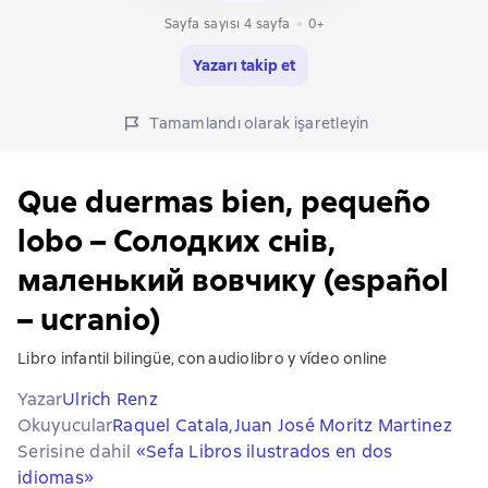
Sayfa sayısı 4 sayfa
0+
Yazarı takip et
Tamamlandı olarak işaretleyin
Que duermas bien, pequeño
lobo – Солодких снів,
маленький вовчикy (español
– ucranio)
Libro infantil bilingüe, con audiolibro y vídeo online
Yazar
Ulrich Renz
Okuyucular
Raquel Catala,
Juan José Moritz Martinez
Serisine dahil
«Sefa Libros ilustrados en dos
idiomas»