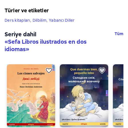
Türler ve etiketler
Ders kitapları
,
Dilbilim
,
Yabancı Diller
Seriye dahil
Tüm
«
Sefa Libros ilustrados en dos
idiomas
»