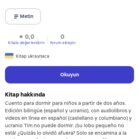
Metin
0,0
0
Kitabı değerlendirin
Yorum ekleyin
Kitap ukraynaca
Okuyun
Kitap hakkında
Cuento para dormir para niños a partir de dos años.
Edición bilingüe (español y ucranio), con audiolibros y
videos en línea en español (castellano y columbiano) y
ucranio Tim no puede dormir. ¡Su lobo pequeño no
está! ¿Quizás lo olvidó afuera? Solo se encamina a la