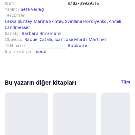
ISBN
:
9783739929316
Yayıncı
:
Sefa Verlag
Tercüman
:
Lesya Skintey
,
Marina Skintey
,
Svetlana Hordiyenko
,
Anneli
Landmesser
Sanatçı
:
Barbara Brinkmann
Okuyucu
:
Raquel Catala
,
Juan José Moritz Martinez
Telif hakkı
:
Bookwire
İndirme biçimi
:
epub
Bu yazarın diğer kitapları
Tüm