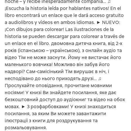
noche – y recibe inesperadamente compañía… ♫
¡Escucha la historia leída por hablantes nativos! En el
libro encontrará un enlace que le dará acceso gratuito
a audiolibros y vídeos en ambos idiomas. ► NUEVO:
¡Con dibujos para colorear! Las ilustraciones de la
historia se pueden descargar para colorear a través de
un enlace en el libro. двомовна дитяча книга, від 2-х
років (іспанською – українською), з онлайн аудіо та
відео Тім не може заснути. Йому не вистачає його
маленького вовчика! Можливо він забув його
надворі? Сам-самісінький Тім вирушає в ніч, і
несподівано до нього приходять друзі… ♫
Прослухайте оповідання, прочитане мовними
носіями! У книзі Ви знайдете посилання, яке дає
безкоштовний доступ до аудіокниг та відео на обох
мовах. ► З розфарбовками! У книзі знаходиться
посилання, за яким Ви можете завантажити
ілюстрації з книги для роздрукування та
розмальовування.