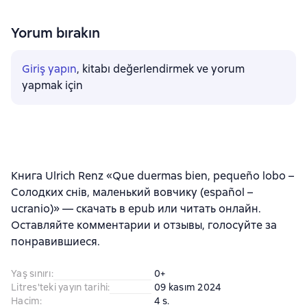
Yorum bırakın
Giriş yapın
, kitabı değerlendirmek ve yorum
yapmak için
Книга Ulrich Renz «Que duermas bien, pequeño lobo –
Солодких снів, маленький вовчикy (español –
ucranio)» — скачать в epub или читать онлайн.
Оставляйте комментарии и отзывы, голосуйте за
понравившиеся.
Yaş sınırı
:
0+
Litres'teki yayın tarihi
:
09 kasım 2024
Hacim
:
4 s.