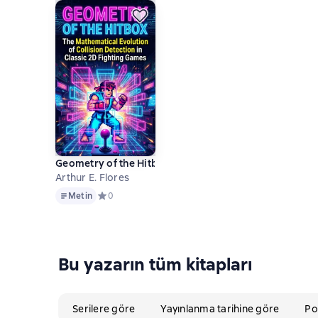
Geometry of the Hitbox
Arthur E. Flores
Metin
Metin
Средний рейтинг 0 на основе 0 оценок
0
Bu yazarın tüm kitapları
Serilere göre
Yayınlanma tarihine göre
Po