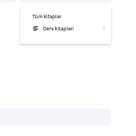
Tüm kitaplar
Ders kitapları
1
itibaren ₺274,04