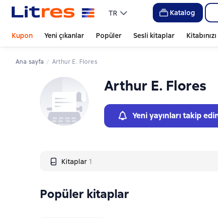
Слайдер с книгами
Katalog
TR
Kupon
Yeni çıkanlar
Popüler
Sesli kitaplar
Kitabınız
Ana sayfa
Arthur E. Flores
Arthur E. Flores
Yeni yayınları takip edi
Kitaplar
1
Popüler kitaplar