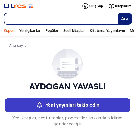
Слайдер с книгами
Giriş Yap
Kitaplarım
Ara
Kupon
Yeni çıkanlar
Popüler
Sesli kitaplar
Kitabınızı Yayımlayın
Mo
Ana sayfa
AYDOGAN YAVASLI
Yeni yayınları takip edin
Yeni kitaplar, sesli kitaplar, podcastler hakkında bildirim
göndereceğiz