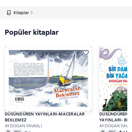
Kitaplar
3
Popüler kitaplar
DÜSÜNDÜREN YAYINLARI-MACERALAR
DÜSÜNDÜREN
BEKLEMEZ
YAYINLARI- BIR
AYDOGAN YAVASLI
DAMLA BIR YA
AYDOGAN YAVAS
Metin
PDF
Metin
PDF