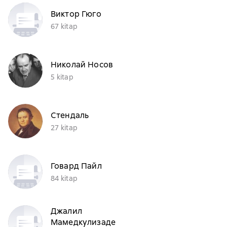
Виктор Гюго
67 kitap
Николай Носов
5 kitap
Стендаль
27 kitap
Говард Пайл
84 kitap
Джалил
Мамедкулизаде