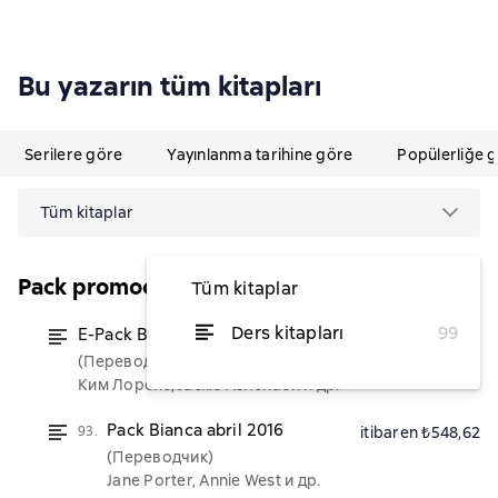
Bu yazarın tüm kitapları
Serilere göre
Yayınlanma tarihine göre
Popülerliğe 
Tüm kitaplar
Pack promocional
Tüm kitaplar
Ders kitapları
99
E-Pack Bianca septiembre 2024
itibaren ₺548,62
(Переводчик)
Ким Лоренс, Jackie Ashenden и др.
Pack Bianca abril 2016
93.
itibaren ₺548,62
(Переводчик)
Jane Porter, Annie West и др.