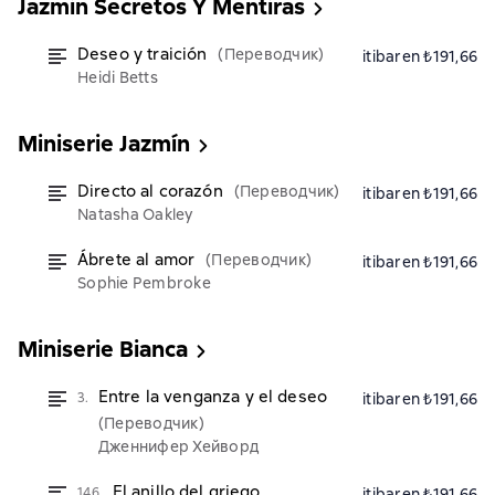
Jazmin Secretos Y Mentiras
Deseo y traición
(Переводчик)
itibaren ₺191,66
Heidi Betts
Miniserie Jazmín
Directo al corazón
(Переводчик)
itibaren ₺191,66
Natasha Oakley
Ábrete al amor
(Переводчик)
itibaren ₺191,66
Sophie Pembroke
Miniserie Bianca
Entre la venganza y el deseo
3.
itibaren ₺191,66
(Переводчик)
Дженнифер Хейворд
El anillo del griego
146.
itibaren ₺191,66