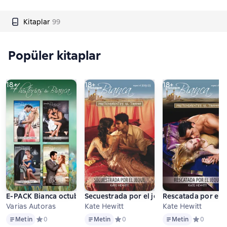
Kitaplar
99
Popüler kitaplar
18+
18+
18+
E-PACK Bianca octubre 1 2017
Secuestrada por el jeque
Rescatada por el 
Varias Autoras
Kate Hewitt
Kate Hewitt
Metin
Metin
Metin
Metin
Средний рейтинг 0 на основе 0 оценок
0
Metin
Средний рейтинг 0 на основе 0 оцен
0
Metin
Средний ре
0