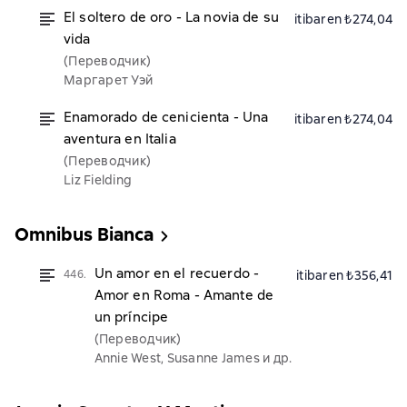
El soltero de oro - La novia de su
itibaren ₺274,04
vida
(Переводчик)
Маргарет Уэй
Enamorado de cenicienta - Una
itibaren ₺274,04
aventura en Italia
(Переводчик)
Liz Fielding
Omnibus Bianca
Un amor en el recuerdo -
446.
itibaren ₺356,41
Amor en Roma - Amante de
un príncipe
(Переводчик)
Annie West, Susanne James и др.