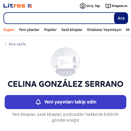
Слайдер с книгами
Giriş Yap
Kitaplarım
Ara
Kupon
Yeni çıkanlar
Popüler
Sesli kitaplar
Kitabınızı Yayımlayın
Mo
Ana sayfa
CELINA GONZÁLEZ SERRANO
Yeni yayınları takip edin
Yeni kitaplar, sesli kitaplar, podcastler hakkında bildirim
göndereceğiz