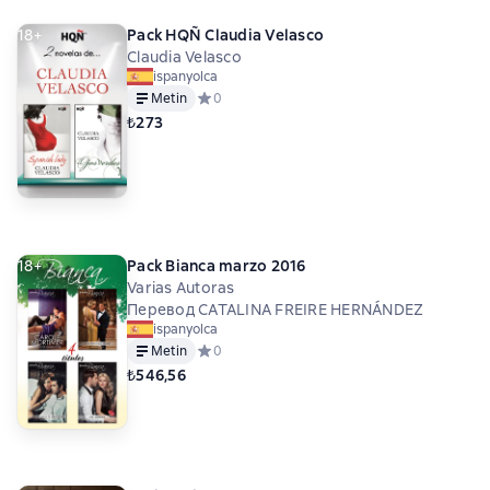
18+
Pack HQÑ Claudia Velasco
Claudia Velasco
ispanyolca
Metin
Средний рейтинг 0 на основе 0 оценок
0
₺273
18+
Pack Bianca marzo 2016
Varias Autoras
Перевод CATALINA FREIRE HERNÁNDEZ
ispanyolca
Metin
Средний рейтинг 0 на основе 0 оценок
0
₺546,56