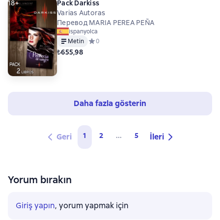
18+
Pack Darkiss
Varias Autoras
Перевод MARIA PEREA PEÑA
ispanyolca
Metin
Средний рейтинг 0 на основе 0 оценок
0
₺655,98
Daha fazla gösterin
1
2
...
5
Geri
İleri
Yorum bırakın
Giriş yapın
, yorum yapmak için