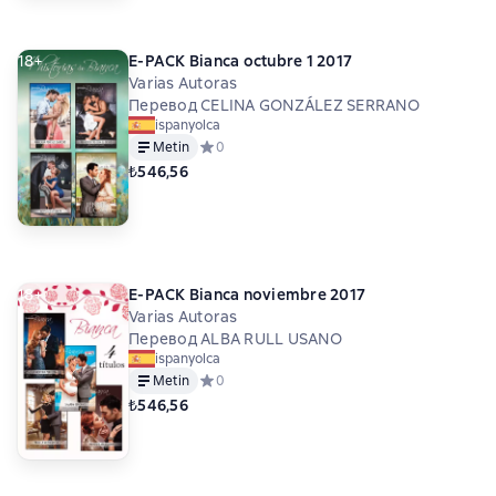
18+
E-PACK Bianca octubre 1 2017
Varias Autoras
Перевод CELINA GONZÁLEZ SERRANO
ispanyolca
Metin
Средний рейтинг 0 на основе 0 оценок
0
₺546,56
18+
E-PACK Bianca noviembre 2017
Varias Autoras
Перевод ALBA RULL USANO
ispanyolca
Metin
Средний рейтинг 0 на основе 0 оценок
0
₺546,56