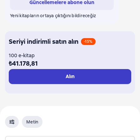
Güncellemelere abone olun
Melanie Milburne
Susan Andersen
Kate Hewitt
Cathy Williams
Clare Connelly
Cat Cantrell
Yeni kitapların ortaya çıktığını bildireceğiz
Seriyi indirimli satın alın
-15%
100 e-kitap
₺41.178,81
Alın
Metin