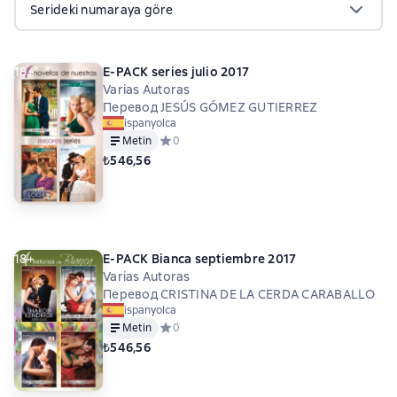
Serideki numaraya göre
18+
E-PACK series julio 2017
Varias Autoras
Перевод JESÚS GÓMEZ GUTIERREZ
ispanyolca
Metin
Средний рейтинг 0 на основе 0 оценок
0
₺546,56
18+
E-PACK Bianca septiembre 2017
Varias Autoras
Перевод CRISTINA DE LA CERDA CARABALLO
ispanyolca
Metin
Средний рейтинг 0 на основе 0 оценок
0
₺546,56