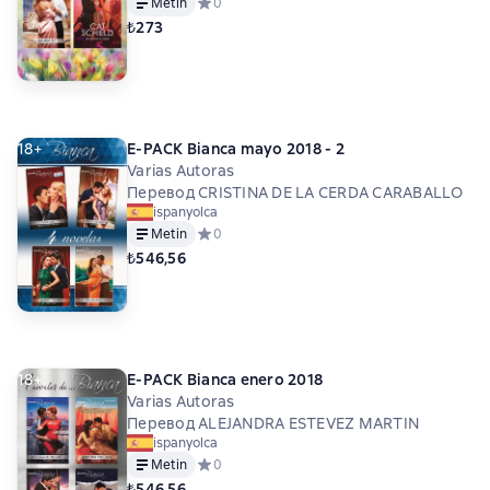
Metin
Средний рейтинг 0 на основе 0 оценок
0
₺273
18+
E-PACK Bianca mayo 2018 - 2
Varias Autoras
Перевод CRISTINA DE LA CERDA CARABALLO
ispanyolca
Metin
Средний рейтинг 0 на основе 0 оценок
0
₺546,56
18+
E-PACK Bianca enero 2018
Varias Autoras
Перевод ALEJANDRA ESTEVEZ MARTIN
ispanyolca
Metin
Средний рейтинг 0 на основе 0 оценок
0
₺546,56