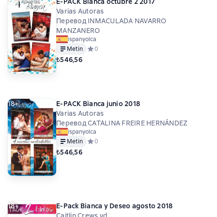
18+
E-PACK Bianca octubre 2 2017
Varias Autoras
Перевод INMACULADA NAVARRO
MANZANERO
ispanyolca
Metin
Средний рейтинг 0 на основе 0 оценок
0
₺546,56
18+
E-PACK Bianca junio 2018
Varias Autoras
Перевод CATALINA FREIRE HERNÁNDEZ
ispanyolca
Metin
Средний рейтинг 0 на основе 0 оценок
0
₺546,56
18+
E-Pack Bianca y Deseo agosto 2018
Caitlin Crews vd.