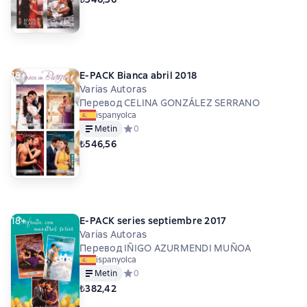
18+
E-PACK Bianca abril 2018
Varias Autoras
Перевод CELINA GONZÁLEZ SERRANO
ispanyolca
Metin
Средний рейтинг 0 на основе 0 оценок
0
₺546,56
18+
E-PACK series septiembre 2017
Varias Autoras
Перевод IÑIGO AZURMENDI MUÑOA
ispanyolca
Metin
Средний рейтинг 0 на основе 0 оценок
0
₺382,42