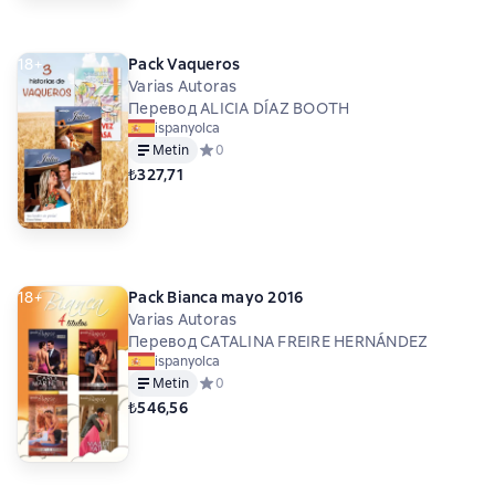
18+
Pack Vaqueros
Varias Autoras
Перевод ALICIA DÍAZ BOOTH
ispanyolca
Metin
Средний рейтинг 0 на основе 0 оценок
0
₺327,71
18+
Pack Bianca mayo 2016
Varias Autoras
Перевод CATALINA FREIRE HERNÁNDEZ
ispanyolca
Metin
Средний рейтинг 0 на основе 0 оценок
0
₺546,56