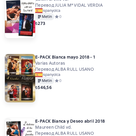
Перевод JULIA Mª VIDAL VERDIA
ispanyolca
Metin
Средний рейтинг 0 на основе 0 оценок
0
₺273
18+
E-PACK Bianca mayo 2018 - 1
Varias Autoras
Перевод ALBA RULL USANO
ispanyolca
Metin
Средний рейтинг 0 на основе 0 оценок
0
₺546,56
18+
E-PACK Bianca y Deseo abril 2018
Maureen Child vd.
Перевод ALBA RULL USANO