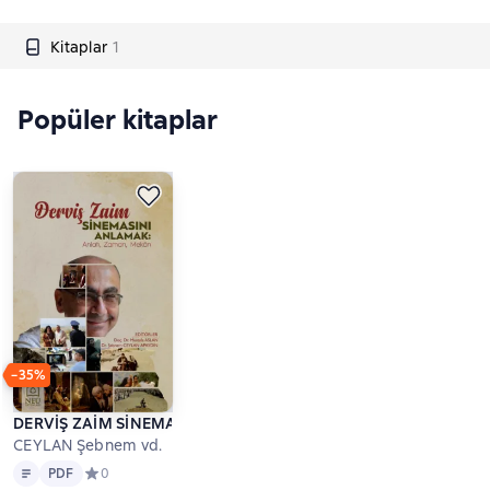
Kitaplar
1
Popüler kitaplar
−35%
DERVİŞ ZAİM SİNEMASINI ANLAMAK: ANLATI , ZAMAN , MEKÂ
CEYLAN Şebnem vd.
Metin
PDF
PDF
Средний рейтинг 0 на основе 0 оценок
0