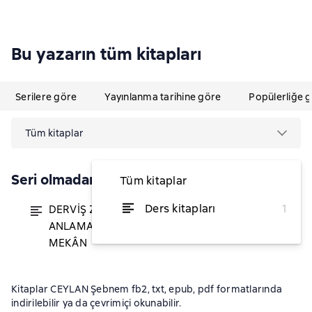
Bu yazarın tüm kitapları
Serilere göre
Yayınlanma tarihine göre
Popülerliğe 
Tüm kitaplar
Seri olmadan
Tüm kitaplar
Ders kitapları
1
DERVİŞ ZAİM SİNEMASINI
itibaren ₺139,48
ANLAMAK: ANLATI , ZAMAN ,
MEKÂN
Kitaplar CEYLAN Şebnem fb2, txt, epub, pdf formatlarında
indirilebilir ya da çevrimiçi okunabilir.