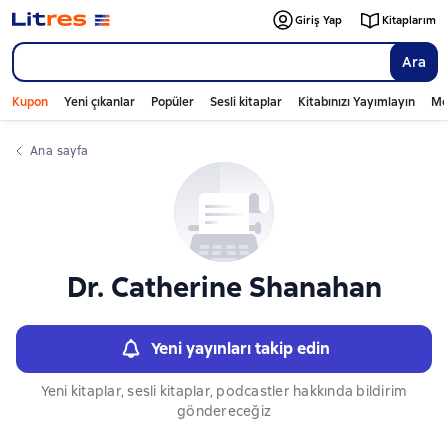
Слайдер с книгами
Giriş Yap
Kitaplarım
Ara
Kupon
Yeni çıkanlar
Popüler
Sesli kitaplar
Kitabınızı Yayımlayın
Mo
Ana sayfa
Dr. Catherine Shanahan
Yeni yayınları takip edin
Yeni kitaplar, sesli kitaplar, podcastler hakkında bildirim
göndereceğiz