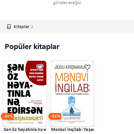
göndereceğiz
Kitaplar
2
Popüler kitaplar
−50%
−50%
Sən öz həyatınla nə edirsən
Mənəvi inqilab: Yaşadığımız bu dünyada 