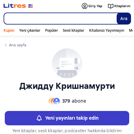
Слайдер с книгами
Giriş Yap
Kitaplarım
Ara
Kupon
Yeni çıkanlar
Popüler
Sesli kitaplar
Kitabınızı Yayımlayın
Mo
Ana sayfa
Джидду Кришнамурти
379
abone
Yeni yayınları takip edin
Yeni kitaplar, sesli kitaplar, podcastler hakkında bildirim