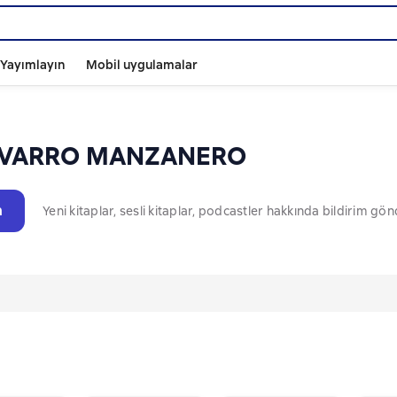
ı Yayımlayın
Mobil uygulamalar
AVARRO MANZANERO
n
Yeni kitaplar, sesli kitaplar, podcastler hakkında bildirim gö