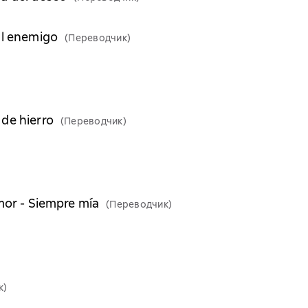
al enemigo
(Переводчик)
de hierro
(Переводчик)
mor - Siempre mía
(Переводчик)
к)