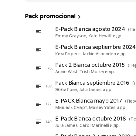
Pack promocional
E-Pack Bianca agosto 2024
(Пе
Emmy Grayson, Kate Hewitt и др.
E-Pack Bianca septiembre 2024
Ким Лоренс, Jackie Ashenden и др.
Pack 2 Bianca octubre 2015
(Пе
76.
Annie West, Trish Morey и др.
Pack Bianca septiembre 2016
(
107.
Эбби Грин, Julia James и др.
E-PACK Bianca mayo 2017
(Пер
122.
Мишель Смарт, Maisey Yates и др.
E-Pack Bianca octubre 2018
(П
149.
Julia James, Carol Marinelli и др.