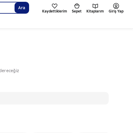
Ara
Kaydettiklerim
Sepet
Kitaplarım
Giriş Yap
ndereceğiz