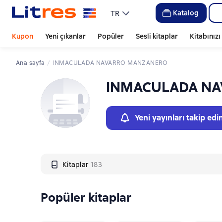
Слайдер с книгами
Katalog
TR
Kupon
Yeni çıkanlar
Popüler
Sesli kitaplar
Kitabınız
Ana sayfa
INMACULADA NAVARRO MANZANERO
INMACULADA N
Yeni yayınları takip edi
Kitaplar
183
Popüler kitaplar