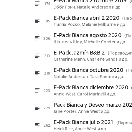
E-Pack Bianca 2 octubre 2019
174.
Эбби Грин, Natalie Anderson и др.
E-Pack Bianca abril 2 2020
(Пер
195.
Пиппа Роско, Melanie Milburne и др.
E-Pack Bianca agosto 2020
(Пе
206.
Шантель Шоу, Michelle Conder и др.
E-Pack Jazmín B&B 2
(Переводчи
213.
Catherine Mann, Charlene Sands и др.
E-Pack Bianca octubre 2020
(П
219.
Natalie Anderson, Tara Pammi и др.
E-Pack Bianca diciembre 2020
223.
Annie West, Carol Marinelli и др.
Pack Bianca y Deseo marzo 20
229.
Jane Porter, Annie West и др.
E-Pack Bianca julio 2021
(Перев
262.
Heidi Rice, Annie West и др.