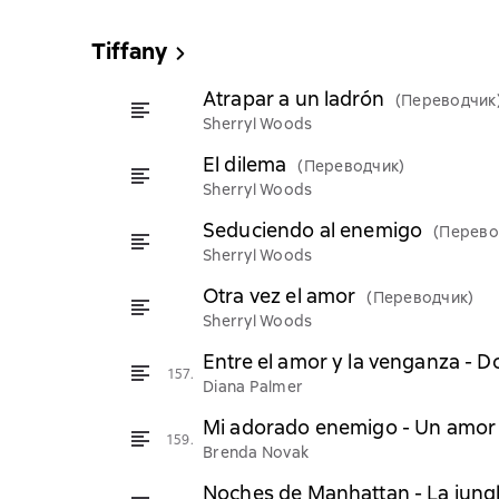
Tiffany
Atrapar a un ladrón
(Переводчик
Sherryl Woods
El dilema
(Переводчик)
Sherryl Woods
Seduciendo al enemigo
(Перево
Sherryl Woods
Otra vez el amor
(Переводчик)
Sherryl Woods
Entre el amor y la venganza -
157.
Diana Palmer
Mi adorado enemigo - Un amor
159.
Brenda Novak
Noches de Manhattan - La jungl