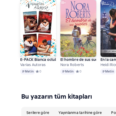
18+
18+
18+
E-PACK Bianca octubre 2 2017
El hombre de sus sueños
En la ca
Varias Autoras
Nora Roberts
Heidi Ric
Metin
Metin
Metin
Metin
Средний рейтинг 0 на основе 0 оценок
0
Metin
Средний рейтинг 0 на осн
0
Metin
Bu yazarın tüm kitapları
Serilere göre
Yayınlanma tarihine göre
Po