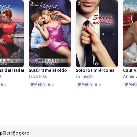
18+
18+
ma del italiano…
Susúrrame al oído
Solo los miércoles
Cautiv
e
Lucy Ellis
Jo Leigh
Annie 
Metin
Metin
Metin
ове 0 оценок
Средний рейтинг 0 на основе 0 оценок
0
Metin
Средний рейтинг 0 на основе 0 оценок
0
Metin
Средний рейтинг 0 на 
0
Meti
pülerliğe göre