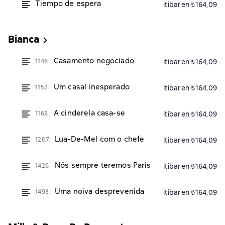
Tiempo de espera
itibaren ₺164,09
Bianca
Casamento negociado
1146.
itibaren ₺164,09
Um casal inesperado
1152.
itibaren ₺164,09
A cinderela casa-se
1168.
itibaren ₺164,09
Lua-De-Mel com o chefe
1207.
itibaren ₺164,09
Nós sempre teremos Paris
1426.
itibaren ₺164,09
Uma noiva desprevenida
1493.
itibaren ₺164,09