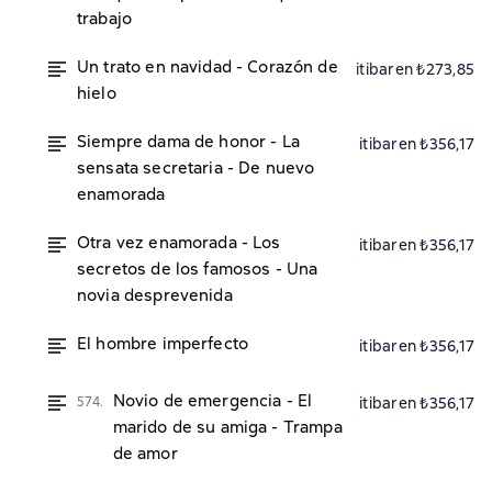
trabajo
Un trato en navidad - Corazón de
itibaren ₺273,85
hielo
Siempre dama de honor - La
itibaren ₺356,17
sensata secretaria - De nuevo
enamorada
Otra vez enamorada - Los
itibaren ₺356,17
secretos de los famosos - Una
novia desprevenida
El hombre imperfecto
itibaren ₺356,17
Novio de emergencia - El
574.
itibaren ₺356,17
marido de su amiga - Trampa
de amor