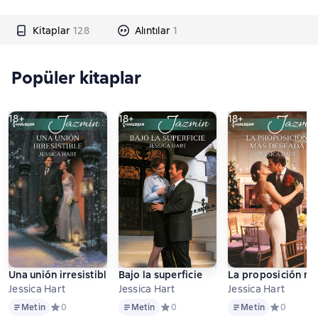
Kitaplar
128
Alıntılar
1
Popüler kitaplar
18+
18+
18+
Una unión irresistible
Bajo la superficie
La proposición m
Jessica Hart
Jessica Hart
Jessica Hart
Metin
Metin
Metin
Metin
Средний рейтинг 0 на основе 0 оценок
0
Metin
Средний рейтинг 0 на основе 0 оцен
0
Metin
Средний ре
0