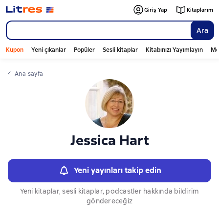
Слайдер с книгами
Giriş Yap
Kitaplarım
Ara
Kupon
Yeni çıkanlar
Popüler
Sesli kitaplar
Kitabınızı Yayımlayın
Mo
Ana sayfa
Jessica Hart
Yeni yayınları takip edin
Yeni kitaplar, sesli kitaplar, podcastler hakkında bildirim
göndereceğiz