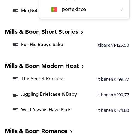
portekizce
7
Mr (Not Quite) Perfect
itibaren ₺174,80
Mills & Boon Short Stories
For His Baby's Sake
itibaren ₺125,50
Mills & Boon Modern Heat
The Secret Princess
itibaren ₺199,77
Juggling Briefcase & Baby
itibaren ₺199,77
We'll Always Have Paris
itibaren ₺174,80
Mills & Boon Romance