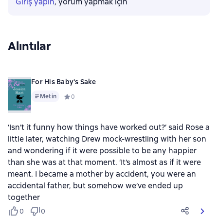
Giriş yapın
, yorum yapmak için
Alıntılar
For His Baby's Sake
Metin
Средний рейтинг 0 на основе 0 оценок
0
‘Isn’t it funny how things have worked out?’ said Rose a
little later, watching Drew mock-wrestling with her son
and wondering if it were possible to be any happier
than she was at that moment. ‘It’s almost as if it were
meant. I became a mother by accident, you were an
accidental father, but somehow we’ve ended up
together
0
0