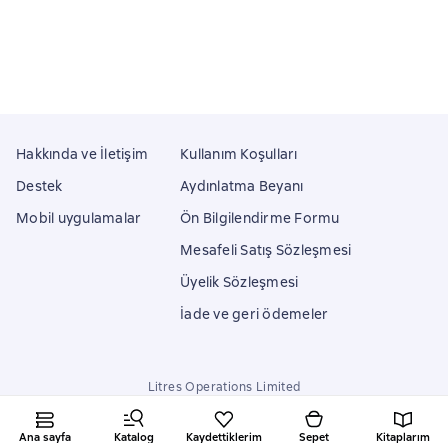
Hakkında ve İletişim
Kullanım Koşulları
Destek
Aydınlatma Beyanı
Mobil uygulamalar
Ön Bilgilendirme Formu
Mesafeli Satış Sözleşmesi
Üyelik Sözleşmesi
İade ve geri ödemeler
Litres Operations Limited
18 Mallow street co. Limerick, Ireland
Ana sayfa
Katalog
Kaydettiklerim
Sepet
Kitaplarım