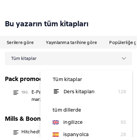
Bu yazarın tüm kitapları
Serilere göre
Yayınlanma tarihine göre
Popülerliğe 
Tüm kitaplar
Pack promocional
Tüm kitaplar
Ders kitapları
128
E-Pack Especial Novias -
190.
itibaren ₺273,85
marzo 2020
tüm dillerde
Mills & Boon Modern Tempted
ingilizce
93
Hitched!
itibaren ₺199,77
ispanyolca
28