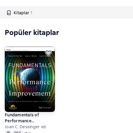
Kitaplar
1
Popüler kitaplar
Fundamentals of
Performance
Improvement
Joan C. Dessinger vd.
Metin
PDF