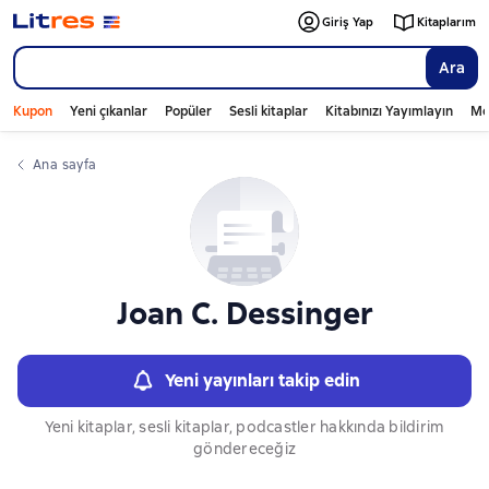
Слайдер с книгами
Giriş Yap
Kitaplarım
Ara
Kupon
Yeni çıkanlar
Popüler
Sesli kitaplar
Kitabınızı Yayımlayın
Mo
Ana sayfa
Joan C. Dessinger
Yeni yayınları takip edin
Yeni kitaplar, sesli kitaplar, podcastler hakkında bildirim
göndereceğiz