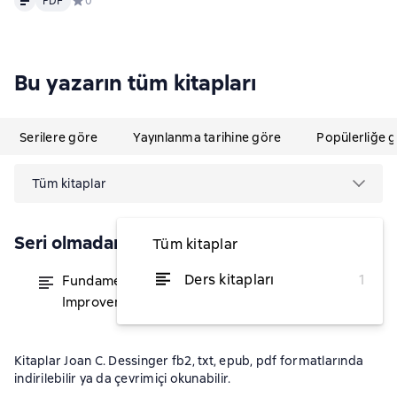
PDF
Средний рейтинг 0 на основе 0 оценок
0
Bu yazarın tüm kitapları
Serilere göre
Yayınlanma tarihine göre
Popülerliğe 
Tüm kitaplar
Seri olmadan
Tüm kitaplar
Ders kitapları
1
Fundamentals of Performance
itibaren ₺5.948,09
Improvement
Kitaplar Joan C. Dessinger fb2, txt, epub, pdf formatlarında
indirilebilir ya da çevrimiçi okunabilir.