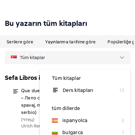
Bu yazarın tüm kitapları
Serilere göre
Yayınlanma tarihine göre
Popülerliğe 
Tüm kitaplar
Sefa Libros ilustrados en dos idiomas
Tüm kitaplar
Ders kitapları
13
Que duermas bien, pequeño lobo
itibaren ₺274,04
– Лепо спавај, мали вуче / Lepo
spavaj, mali vuče (español –
tüm dillerde
serbio)
(Чтец)
ispanyolca
3
Ulrich Renz
bulgarca
1