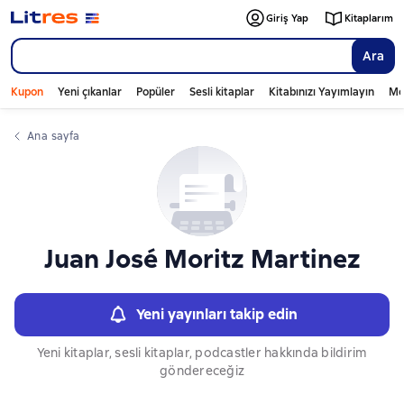
Слайдер с книгами
Giriş Yap
Kitaplarım
Ara
Kupon
Yeni çıkanlar
Popüler
Sesli kitaplar
Kitabınızı Yayımlayın
Mo
Ana sayfa
Juan José Moritz Martinez
Yeni yayınları takip edin
Yeni kitaplar, sesli kitaplar, podcastler hakkında bildirim
göndereceğiz