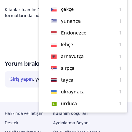
çekçe
1
Kitaplar Juan José Moritz Martinez fb2, txt, epub, pdf
formatlarında indirilebilir ya da çevrimiçi okunabilir.
yunanca
1
Endonezce
1
lehçe
1
arnavutça
1
Yorum bırakın
sırpça
1
Giriş yapın
, yorum yapmak için
tayca
1
ukraynaca
1
urduca
1
Hakkında ve İletişim
Kullanım Koşulları
Destek
Aydınlatma Beyanı