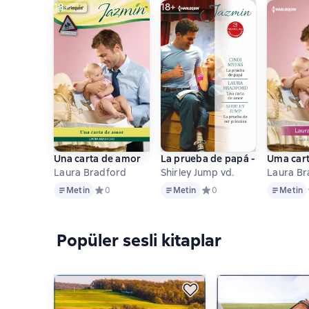
18+
18+
Una carta de amor
La prueba de papá - Una carta 
Uma car
Laura Bradford
Shirley Jump vd.
Laur
Metin
Metin
Metin
Metin
Средний рейтинг 0 на основе 0 оценок
0
Metin
Средний рейтинг 0 на осн
0
Metin
Popüler sesli kitaplar