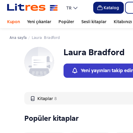
Слайдер с книгами
Слайдер с книгами
Katalog
TR
Kupon
Yeni çıkanlar
Popüler
Sesli kitaplar
Kitabınız
Ana sayfa
Laura  Bradford
Laura Bradford
Yeni yayınları takip edi
Kitaplar
8
Popüler kitaplar