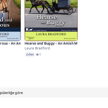
idged)
ous - An Amish Mystery, Book 3 (Unabridged)
Hearse and Buggy - An Amish Mystery, Book 1 (Un
Laura Bradford
Ses
нг 0 на основе 0 оценок
Ses
Средний рейтинг 0 на основе 0 оценок
0
pülerliğe göre