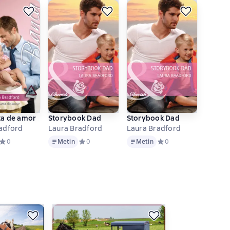
de amor - La prueba de ser princesa
ta de amor
Storybook Dad
Storybook Dad
a Bradford
Laura Bradford
Laura Bradford
Metin
Metin
ове 0 оценок
Средний рейтинг 0 на основе 0 оценок
0
Metin
Средний рейтинг 0 на основе 0 оценок
0
Metin
Средний рейтинг 0 на о
0