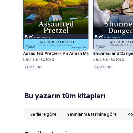
Assaulted Pretzel - An Amish Mystery, Book 2 (Unabr
Shunned and Danger
Laura Bradford
Laura Bradford
Ses
Ses
Ses
Средний рейтинг 0 на основе 0 оценок
0
Ses
Средний рейти
0
Bu yazarın tüm kitapları
Serilere göre
Yayınlanma tarihine göre
Po