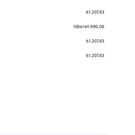
₺1.207,63
itibaren ₺90,06
₺1.207,63
₺1.207,63