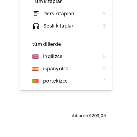
Tüm kitaplar
Ders kitapları
5
itibaren ₺356,41
Sesli kitaplar
3
tüm dillerde
itibaren ₺164,20
ingilizce
5
ispanyolca
2
portekizce
1
itibaren ₺164,20
itibaren ₺203,09