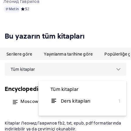
Леонид Гаврилов
Metin
Metin
Средний рейтинг 5 на основе 2 оценок
5
2
Bu yazarın tüm kitapları
Serilere göre
Yayınlanma tarihine göre
Popülerliğe 
Tüm kitaplar
Encyclopedia of Mysterious Places
Tüm kitaplar
Ders kitapları
1
Moscow guide
itibaren ₺86,22
Kitaplar Леонид Гаврилов fb2, txt, epub, pdf formatlarında
indirilebilir ya da çevrimiçi okunabilir.