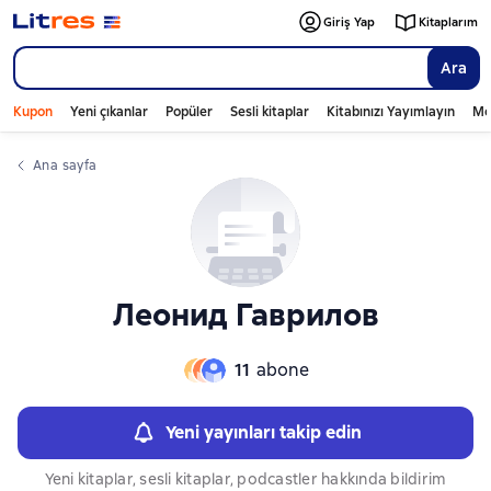
Слайдер с книгами
Giriş Yap
Kitaplarım
Ara
Kupon
Yeni çıkanlar
Popüler
Sesli kitaplar
Kitabınızı Yayımlayın
Mo
Ana sayfa
Леонид Гаврилов
11
abone
Yeni yayınları takip edin
Yeni kitaplar, sesli kitaplar, podcastler hakkında bildirim