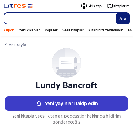
Слайдер с книгами
Giriş Yap
Kitaplarım
Ara
Kupon
Yeni çıkanlar
Popüler
Sesli kitaplar
Kitabınızı Yayımlayın
Mo
Ana sayfa
Lundy Bancroft
Yeni yayınları takip edin
Yeni kitaplar, sesli kitaplar, podcastler hakkında bildirim
göndereceğiz