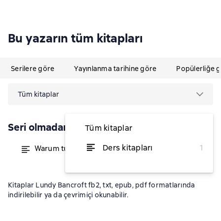
Bu yazarın tüm kitapları
Serilere göre
Yayınlanma tarihine göre
Popülerliğe 
Tüm kitaplar
Seri olmadan
Tüm kitaplar
Ders kitapları
1
Warum tut er das?
itibaren ₺1.152,71
Kitaplar Lundy Bancroft fb2, txt, epub, pdf formatlarında
indirilebilir ya da çevrimiçi okunabilir.